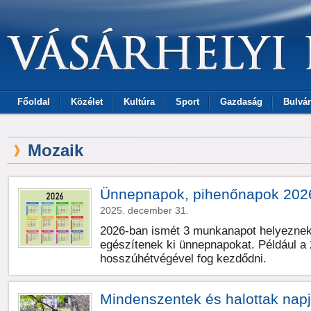
Főoldal
Közélet
Kultúra
Sport
Gazdaság
Bulvár
Mozaik
Ünnepnapok, pihenőnapok 202
2025. december 31.
2026-ban ismét 3 munkanapot helyeznek
egészítenek ki ünnepnapokat.
Például a
hosszúhétvégével fog kezdődni.
Mindenszentek és halottak nap