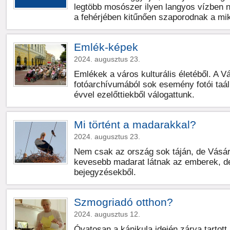
legtöbb mosószer ilyen langyos vízben n
a fehérjében kitűnően szaporodnak a mi
Emlék-képek
2024. augusztus 23.
Emlékek a város kulturális életéből. A V
fotóarchívumából sok esemény fotói taál
évvel ezelőttiekből válogattunk.
Mi történt a madarakkal?
2024. augusztus 23.
Nem csak az ország sok táján, de Vásár
kevesebb madarat látnak az emberek, de
bejegyzésekből.
Szmogriadó otthon?
2024. augusztus 12.
Óvatosan a kánikula idején zárva tartott