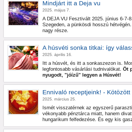
Mindjárt itt a Deja vu
2025. május 7.
A DEJA VU Fesztivált 2025. június 6-7-8
Szegeden, a pünkösdi hosszú hétvégén.
nagy része.
A húsvéti sonka titkai: így válas
2025. április 16.
Itt a húsvét, és itt a sonkaszezon is. M
legfontosabb vásárlási tudnivalókat.
Öt 
nyugodt, "jóízű" legyen a Húsvét!
Ennivaló receptjeink! - Kötözött
2025. március 25.
Ismét visszatérnek az egyszerű paraszt
vékonyabb pénztárca miatt, hanem divat l
hungarikum felfedezése. És egy kis gasz