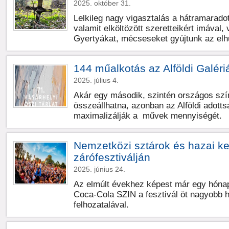
2025. október 31.
Lelkileg nagy vigasztalás a hátramarado
valamit elköltözött szeretteikért imával,
Gyertyákat, mécseseket gyújtunk az elh
144 műalkotás az Alföldi Galér
2025. július 4.
Akár egy második, szintén országos szín
összeállhatna, azonban az Alföldi adotts
maximalizálják a művek mennyiségét.
Nemzetközi sztárok és hazai k
zárófesztiválján
2025. június 24.
Az elmúlt évekhez képest már egy hónap
Coca-Cola SZIN a fesztivál öt nagyobb h
felhozatalával.