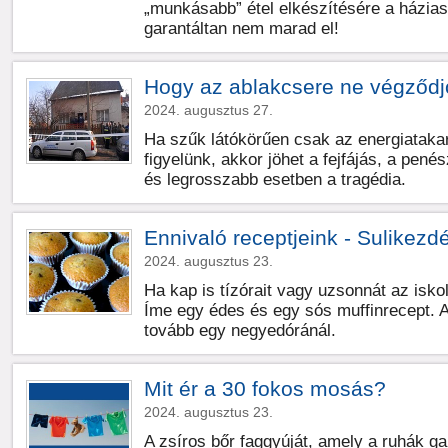
„munkásabb” étel elkészítésére a házia
garantáltan nem marad el!
Hogy az ablakcsere ne végződj
2024. augusztus 27.
Ha szűk látókörűen csak az energiataka
figyelünk, akkor jöhet a fejfájás, a pe
és legrosszabb esetben a tragédia.
Ennivaló receptjeink - Sulikezd
2024. augusztus 23.
Ha kap is tízórait vagy uzsonnát az iskolá
Íme egy édes és egy sós muffinrecept. A
tovább egy negyedóránál.
Mit ér a 30 fokos mosás?
2024. augusztus 23.
A zsíros bőr faggyúját, amely a ruhák ga