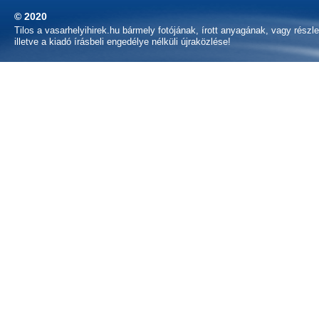
© 2020
Tilos a vasarhelyihirek.hu bármely fotójának, írott anyagának, vagy részl
illetve a kiadó írásbeli engedélye nélküli újraközlése!