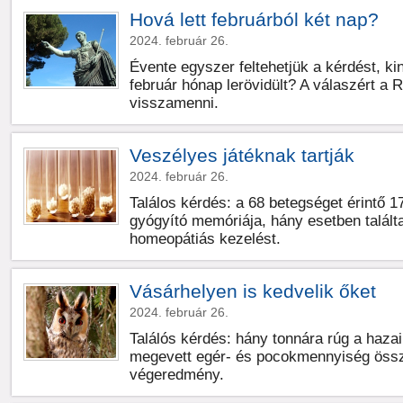
Hová lett februárból két nap?
2024. február 26.
Évente egyszer feltehetjük a kérdést, k
február hónap lerövidült? A válaszért a 
visszamenni.
Veszélyes játéknak tartják
2024. február 26.
Találos kérdés: a 68 betegséget érintő 1
gyógyító memóriája, hány esetben talált
homeopátiás kezelést.
Vásárhelyen is kedvelik őket
2024. február 26.
Találós kérdés: hány tonnára rúg a hazai
megevett egér- és pocokmennyiség öss
végeredmény.