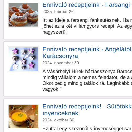
Ennivaló receptjeink - Farsangi
2025. február 26.
Itt az ideje a farsangi fánksütésnek. Ha 
jöhet ez a két villámgyors recept. Az e
nagyszerű!
Ennivaló receptjeink - Angélátó
Karácsonyra
2024. november 30.
A Vásárhelyi Hírek háziasszonya Baracs
mindig vállalom a nemes feladatot, de a 
Okot pedig mindig találok rá. Leginkább
vagyok."
Ennivaló receptjeink! - Sütőtök
ínyenceknek
2024. október 30.
Ezúttal egy szezonális ínyencséggel sark