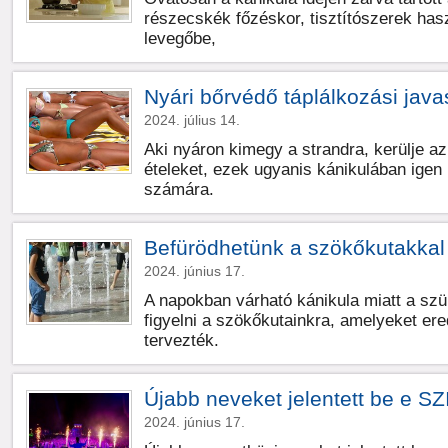
részecskék főzéskor, tisztítószerek has
levegőbe,
Nyári bőrvédő táplálkozási java
2024. július 14.
Aki nyáron kimegy a strandra, kerülje az
ételeket, ezek ugyanis kánikulában igen
számára.
Befürödhetünk a szökőkutakkal
2024. június 17.
A napokban várható kánikula miatt a sz
figyelni a szökőkutainkra, amelyeket ere
tervezték.
Újabb neveket jelentett be e SZ
2024. június 17.