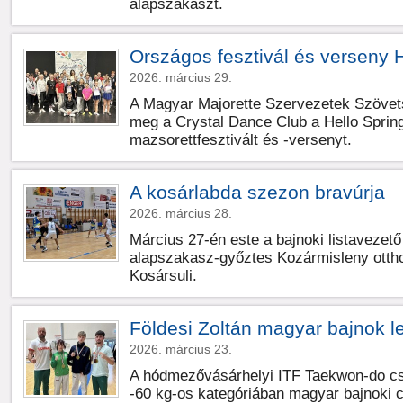
alapszakaszt.
Országos fesztivál és verseny
2026. március 29.
A Magyar Majorette Szervezetek Szövet
meg a Crystal Dance Club a Hello Sprin
mazsorettfesztivált és -versenyt.
A kosárlabda szezon bravúrja
2026. március 28.
Március 27-én este a bajnoki listavezet
alapszakasz-győztes Kozármisleny ottho
Kosársuli.
Földesi Zoltán magyar bajnok le
2026. március 23.
A hódmezővásárhelyi ITF Taekwon-do cs
-60 kg-os kategóriában magyar bajnoki c