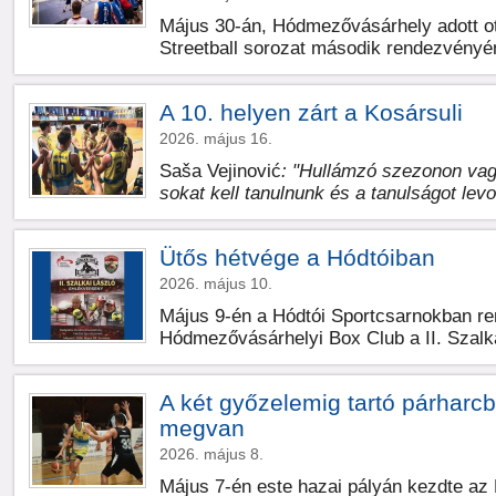
Május 30-án, Hódmezővásárhely adott ot
Streetball sorozat második rendezvényé
A 10. helyen zárt a Kosársuli
2026. május 16.
Saša Vejinović
: "Hullámzó szezonon vag
sokat kell tanulnunk és a tanulságot lev
Ütős hétvége a Hódtóiban
2026. május 10.
Május 9-én a Hódtói Sportcsarnokban r
Hódmezővásárhelyi Box Club a II. Szalk
A két győzelemig tartó párharc
megvan
2026. május 8.
Május 7-én este hazai pályán kezdte az 