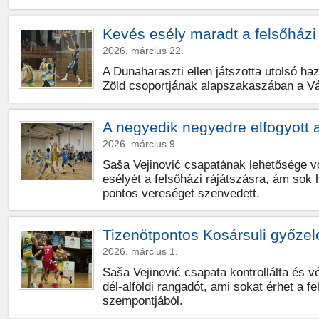
Kevés esély maradt a felsőházi
2026. március 22.
A Dunaharaszti ellen játszotta utolsó h
Zöld csoportjának alapszakaszában a Vá
A negyedik negyedre elfogyott 
2026. március 9.
Saša Vejinović csapatának lehetősége v
esélyét a felsőházi rájátszásra, ám sok h
pontos vereséget szenvedett.
Tizenötpontos Kosársuli győze
2026. március 1.
Saša Vejinović csapata kontrollálta és v
dél-alföldi rangadót, ami sokat érhet a f
szempontjából.