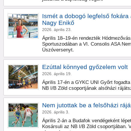
Ismét a dobogó legfelső fokára á
Nagy Enikő
2026. április 23.
Április 18–19-én rendezték Hódmezővás
Sportuszodában a VI. Consolis ASA Nem
Úszóversenyt.
Ezúttal könnyed győzelem volt
2026. április 19.
Április 17-én a GYKC UNI Győrt fogadta 
NB I/B Zöld csoportjának alsóházi ráját
Nem jutottak be a felsőházi ráj
2026. április 3.
Április 2-án a Budafok vendégeként lépet
Kosársuli az NB I/B Zöld csoportjában. 