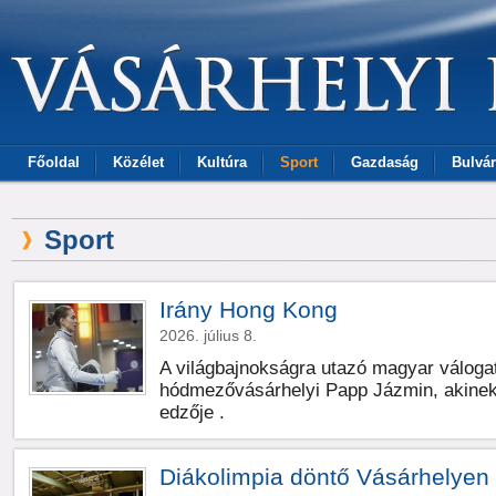
Főoldal
Közélet
Kultúra
Sport
Gazdaság
Bulvár
Sport
Irány Hong Kong
2026. július 8.
A világbajnokságra utazó magyar válogato
hódmezővásárhelyi Papp Jázmin, akinek
edzője .
Diákolimpia döntő Vásárhelyen