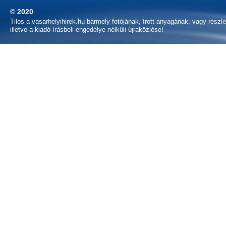
© 2020
Tilos a vasarhelyihirek.hu bármely fotójának, írott anyagának, vagy részl
illetve a kiadó írásbeli engedélye nélküli újraközlése!