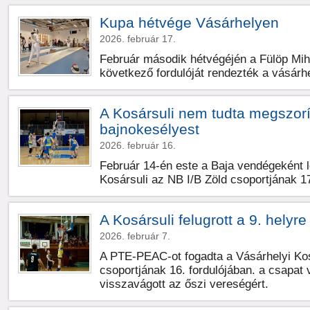
Kupa hétvége Vásárhelyen
2026. február 17.
Február második hétvégéjén a Fülöp Mi
következő fordulóját rendezték a vásárh
A Kosársuli nem tudta megszorí
bajnokesélyest
2026. február 16.
Február 14-én este a Baja vendégeként l
Kosársuli az NB I/B Zöld csoportjának 17
A Kosársuli felugrott a 9. helyre
2026. február 7.
A PTE-PEAC-ot fogadta a Vásárhelyi Kos
csoportjának 16. fordulójában. a csapat 
visszavágott az őszi vereségért.