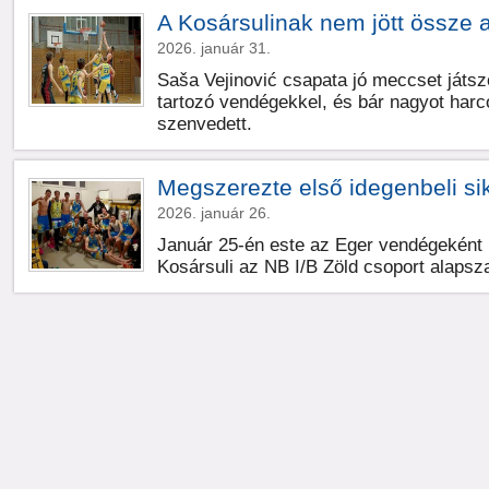
A Kosársulinak nem jött össze
2026. január 31.
Saša Vejinović csapata jó meccset játsz
tartozó vendégekkel, és bár nagyot harc
szenvedett.
Megszerezte első idegenbeli si
2026. január 26.
Január 25-én este az Eger vendégeként l
Kosársuli az NB I/B Zöld csoport alapsz