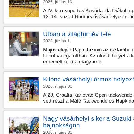
2026. június 13.
A IV. korcsoportos Kosárlabda Diákolimp
12–14. között Hódmezővásárhelyen ren
Útban a világhírnév felé
2026. június 1.
Május elején Papp Jázmin az isztambuli 
felnőttválogatottban. Az ötödik helyet a 
érdemelték ki a magyarok.
Kilenc vásárhelyi érmes helye
2026. május 31.
A 28. Croatia Karlovac Open taekwondo v
vett részt a Máté Taekwondo és Hapkido
Nagy vásárhelyi siker a Suzuki 
bajnokságon
2026. május 31.