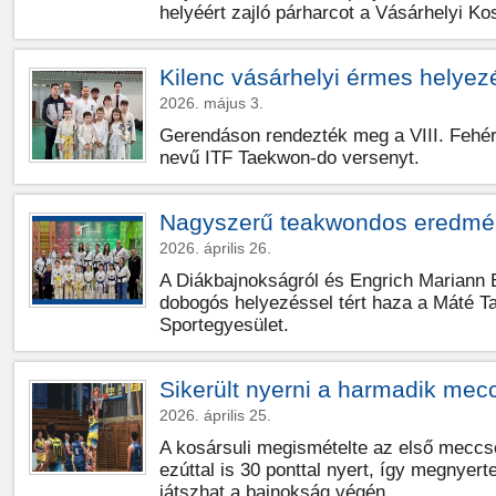
helyéért zajló párharcot a Vásárhelyi Kos
Kilenc vásárhelyi érmes helyez
2026. május 3.
Gerendáson rendezték meg a VIII. Fehér
nevű ITF Taekwon-do versenyt.
Nagyszerű teakwondos eredmé
2026. április 26.
A Diákbajnokságról és Engrich Mariann
dobogós helyezéssel tért haza a Máté 
Sportegyesület.
Sikerült nyerni a harmadik mec
2026. április 25.
A kosársuli megismételte az első meccsen
ezúttal is 30 ponttal nyert, így megnyert
játszhat a bajnokság végén.