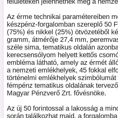
felületeken jelenhetnek meg a nemzet
Az érme technikai paramétereiben m
készpénz-forgalomban szereplő 50 Ft
(75%) és nikkel (25%) ötvözetéből ké
gramm, átmérője 27,4 mm, peremva
széle sima, tematikus oldalán azonb
kerecsensólyom helyett kettős csomó
embléma látható, amely az érmét álló
a nemzeti emlékhelyek, 45 fokkal elf
történelmi emlékhelyek szimbólumát 
fémpénz tematikus oldalának tervező
Magyar Pénzverő Zrt. fővésnöke.
Az új 50 forintossal a lakosság a mi
során találkozhat majd, a forgalomb