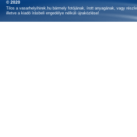
© 2020
Tilos a vasarhelyihirek.hu bármely fotójának, írott anyagának, vagy részl
illetve a kiadó írásbeli engedélye nélküli újraközlése!