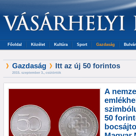
Főoldal
Közélet
Kultúra
Sport
Gazdaság
Bulvár
Gazdaság
Itt az új 50 forintos
2015. szeptember 3., csütörtök
A nemzet
emlékhe
szimbólu
50 forin
bocsájto
Magyar 