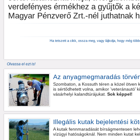
verdefényes érmékhez a gyűjtők a kés
Magyar Pénzverő Zrt.-nél juthatnak 
Ha tetszett a cikk, ossza meg, vagy lájkolja, hogy még töb
Olvassa el ezt is!
Az anyagmegmaradás törvén
Szombaton, a Kossuth téren a közel ötven ki
is sértődhetett volna, amikor ’veteránautó’ ki
vásárhelyi kalandtúrájukat.
Sok képpel!
Illegális kutak bejelentési kö
A kutak fennmaradását bírságmentesen lehet
vízügyi hatóságoknál. Nem minden kutat kell