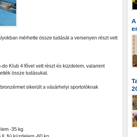
A
e
ályokban mérhette össze tudását a versenyen részt vett
o Klub 4 fővel vett részt és küzdelem, valamint
ették össze tudásukat.
T
ronzérmet sikerült a vásárhelyi sportolóknak
2
elem -35 kg
 II. fiú küzdelem -60 kg