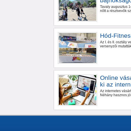
bajnokság
Tavaly augusztus 14
nőtt a résztvevők s
Hód-Fitnes
Az I. és II. osztál
versenyzői mutattá
Online vás
ki az inter
Az internetes vásá
Néhány hasznos jót