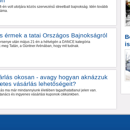
on
-én volt utoljára közös szervezésű streetball bajnokság. Idén tovább
záma.
s érmek a tatai Országos Bajnokságról
B
y versenye után május 21-én a hétvégén a DANCE kategória
i
k meg Tatán, a Güntner Arénában, hogy mit tudnak.
árlás okosan - avagy hogyan aknázzuk
netes vásárlás lehetőségeit?
rlás ma már mindannyiunk életében tagadhatatlanul jelen van.
anács és ingyenes vásárlási kuponok cikkünkben.