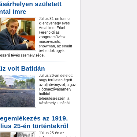
ásárhelyen született
ntal Imre
Július 31-én lenne
kilencvenegy éves
Antal Imre Erkel
Ferenc-díjas
zongoraművész,
műsorvezető,
showman, az elmúlt
évtizedek egyik
szerű tévés személyisége.
űz volt Batidán
Július 26-án délelőtt
nagy területen égett
az aljnövényzet, a gaz
Hódmezővásárhely
batidai
településrészén, a
Vásárhelyi utcánál.
egemlékezés az 1919.
úlius 25-én történtekről
Július 25-én az