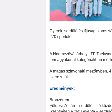
Gyerek, serdülő és ifjúsági koroszt
270 sportoló.
A Hódmezővásárhelyi ITF Taekwon-d
formagyakorlat kategóriákban mérh
A magas színvonalú mezőnyben, 4 b
szerezniük.
Eredmények:
Bronzérem
Földesi Zoltán – serdülő I. fiú küzd
Szentpéteri Vitéz Levente – serdülő