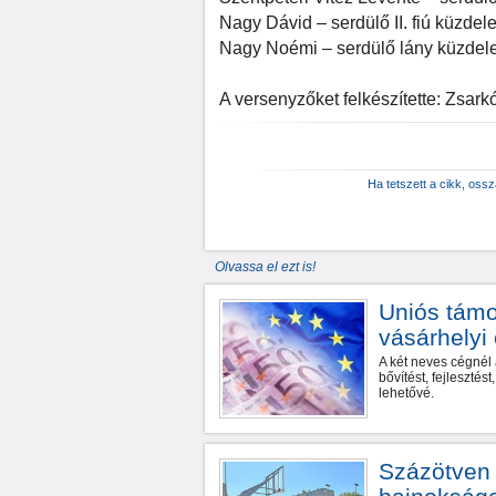
Nagy Dávid – serdülő II. fiú küzdel
Nagy Noémi – serdülő lány küzdelem
A versenyzőket felkészítette: Zsark
Ha tetszett a cikk, oss
Olvassa el ezt is!
Uniós támo
vásárhelyi
A két neves cégnél 
bővítést, fejleszté
lehetővé.
Százötven r