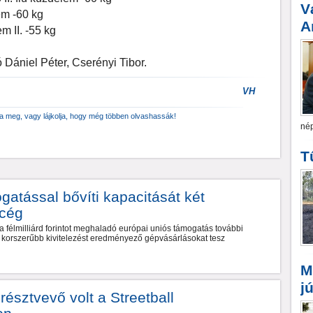
V
em -60 kg
A
 II. -55 kg
ó Dániel Péter, Cserényi Tibor.
VH
za meg, vagy lájkolja, hogy még többen olvashassák!
nép
T
gatással bővíti kapacitását két
 cég
a félmilliárd forintot meghaladó európai uniós támogatás további
st, korszerűbb kivitelezést eredményező gépvásárlásokat tesz
M
j
észtvevő volt a Streetball