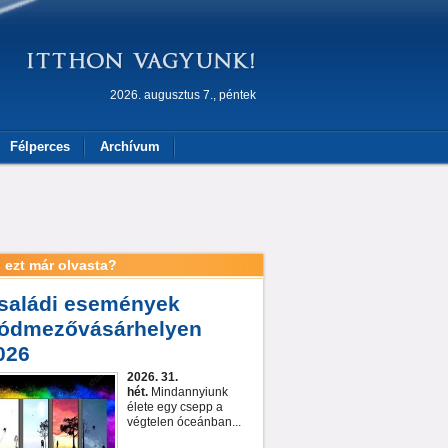
2026. augusztus 7., péntek
Félperces
Archívum
 ezt már olvasta?
saládi események
ódmezővásárhelyen
026
2026. 31.
hét.
Mindannyiunk
élete egy csepp a
végtelen óceánban...