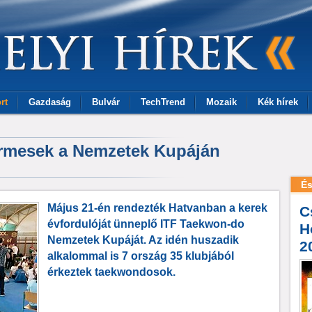
rt
Gazdaság
Bulvár
TechTrend
Mozaik
Kék hírek
érmesek a Nemzetek Kupáján
És
Május 21-én rendezték Hatvanban a kerek
C
évfordulóját ünneplő ITF Taekwon-do
H
Nemzetek Kupáját. Az idén huszadik
2
alkalommal is 7 ország 35 klubjából
érkeztek taekwondosok.