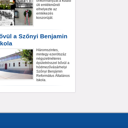
önkormányzat a kutasi
úti emlékműnél
elhelyezte az
emlékezés
koszorúját.
ővül a Szőnyi Benjamin
skola
Háromszintes,
mintegy ezerötszáz
négyzetméteres
épületrésszel bővül a
hódmezővásárhelyi
Szőnyi Benjámin
Református Általános
Iskola.