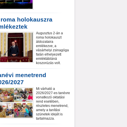
 roma holokauszra
mlékeztek
Augusztus 2-án a
roma holokauszt
áldozataira
emlékezve, a
vásárhelyi zsinagóga
falán elhelyezett
emléktábláná
koszorúzás volt.
anévi menetrend
026/2027
Mi várható a
2026/2027-es tanévre
vonatkozó oktatási
rend esetében,
részletes menetrend,
amely a tanítási
szünetek idejét is
tartalmazza.