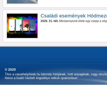
Családi események Hódmez
2026. 31. hét.
Mindannyiunk élete egy csepp a végt
© 2020
Tilos a vasarhelyihirek.hu bármely fotójának, írott anyagának, vagy részl
illetve a kiadó írásbeli engedélye nélküli újraközlése!