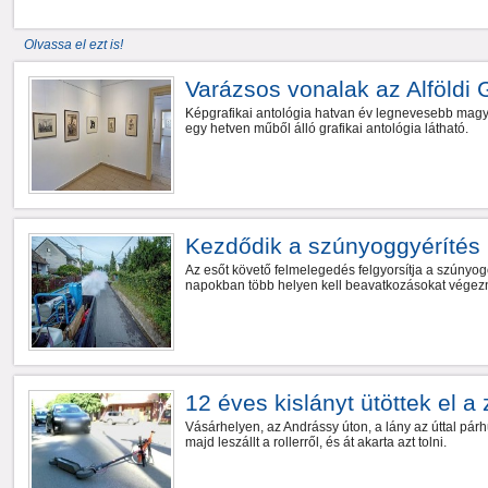
Olvassa el ezt is!
Varázsos vonalak az Alföldi 
Képgrafikai antológia hatvan év legnevesebb magya
egy hetven műből álló grafikai antológia látható.
Kezdődik a szúnyoggyérítés
Az esőt követő felmelegedés felgyorsítja a szúnyogo
napokban több helyen kell beavatkozásokat végezn
12 éves kislányt ütöttek el a
Vásárhelyen, az Andrássy úton, a lány az úttal pá
majd leszállt a rollerről, és át akarta azt tolni.