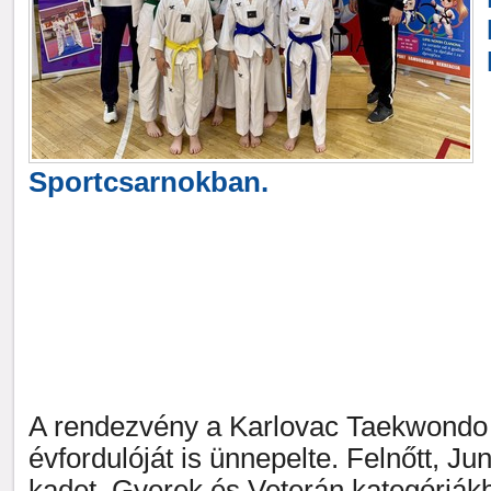
Sportcsarnokban.
A rendezvény a Karlovac Taekwondo 
évfordulóját is ünnepelte. Felnőtt, Jun
kadet, Gyerek és Veterán kategóriákb