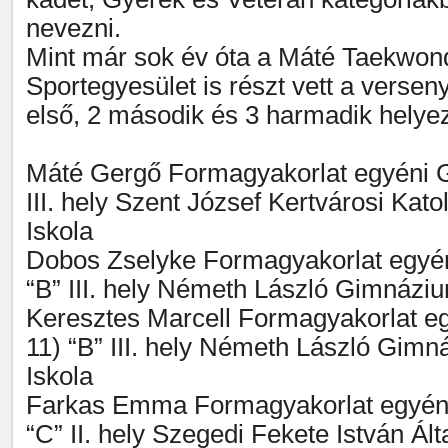
nevezni.
Mint már sok év óta a Máté Taekwon
Sportegyesület is részt vett a verse
első, 2 második és 3 harmadik helyez
Máté Gergő Formagyakorlat egyéni G
III. hely Szent József Kertvárosi Kato
Iskola
Dobos Zselyke Formagyakorlat egyén
“B” III. hely Németh László Gimnáziu
Keresztes Marcell Formagyakorlat eg
11) “B” III. hely Németh László Gimn
Iskola
Farkas Emma Formagyakorlat egyéni
“C” II. hely Szegedi Fekete István Ál