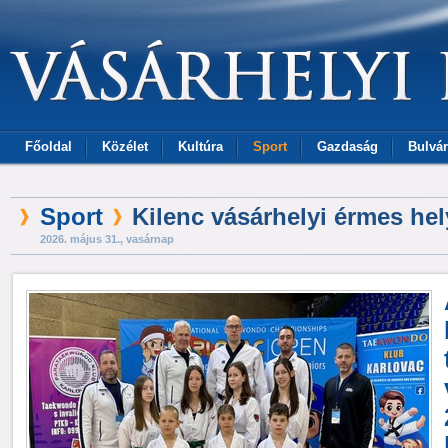
Főoldal
Közélet
Kultúra
Sport
Gazdaság
Bulvár
Sport
Kilenc vásárhelyi érmes he
2026. május 31., vasárnap