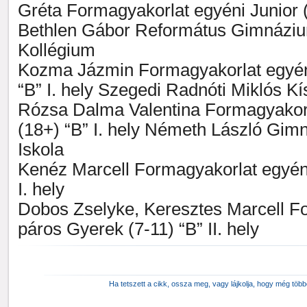
Gréta Formagyakorlat egyéni Junior (
Bethlen Gábor Református Gimnázi
Kollégium
Kozma Jázmin Formagyakorlat egyéni
“B” I. hely Szegedi Radnóti Miklós K
Rózsa Dalma Valentina Formagyakorl
(18+) “B” I. hely Németh László Gim
Iskola
Kenéz Marcell Formagyakorlat egyéni
I. hely
Dobos Zselyke, Keresztes Marcell F
páros Gyerek (7-11) “B” II. hely
Ha tetszett a cikk, ossza meg, vagy lájkolja, hogy még töb