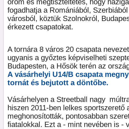
öröm és megtiszteltetés, hogy házig
fogadhatja a Romániából, Szerbiából
városból, köztük Szolnokról, Budapes
érkezett csapatokat.
A tornára 8 város 20 csapata nevezett.
ugyanis a győztes képviselheti szep
Budapesten, a Hősök terén az orszá
A vásárhelyi U14/B csapata megnye
tornát és bejutott a döntőbe.
Vásárhelyen a Streetball nagy múltra
hiszen 2011-ben lelkes sportszerető
meghonosították, pontosabban szeret
fiatalokkal. Ezt a - mint nevében is - 