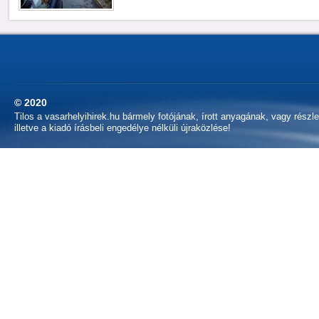
© 2020
Tilos a vasarhelyihirek.hu bármely fotójának, írott anyagának, vagy részl
illetve a kiadó írásbeli engedélye nélküli újraközlése!