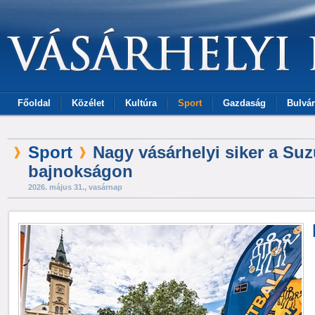
Főoldal
Közélet
Kultúra
Sport
Gazdaság
Bulvár
Sport
Nagy vásárhelyi siker a Suz
bajnokságon
2026. május 31., vasárnap