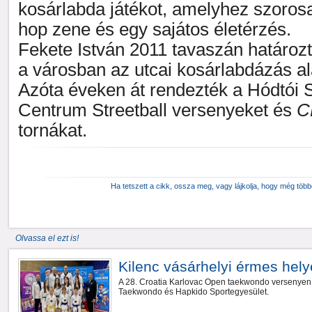
kosárlabda játékot, amelyhez szorosa
hop zene és egy sajátos életérzés.
Fekete István 2011 tavaszán határozta
a városban az utcai kosárlabdázás ala
Azóta éveken át rendezték a Hódtói
Centrum Streetball versenyeket és
C
tornákat.
Ha tetszett a cikk, ossza meg, vagy lájkolja, hogy még töb
Olvassa el ezt is!
Kilenc vásárhelyi érmes hel
A 28. Croatia Karlovac Open taekwondo versenyen id
Taekwondo és Hapkido Sportegyesület.