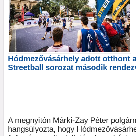
Hódmezővásárhely adott otthont a
Streetball sorozat második rende
A megnyitón Márki-Zay Péter polgár
hangsúlyozta, hogy Hódmezővásárhel