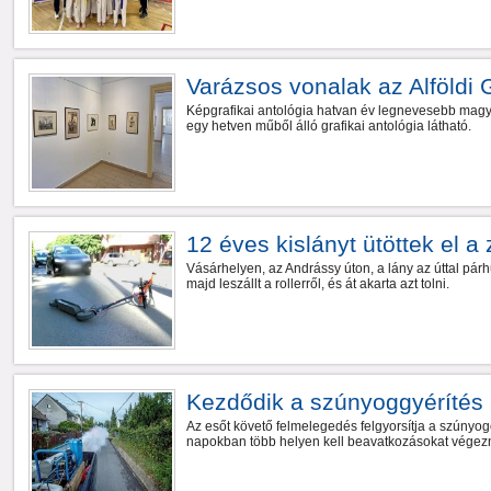
Varázsos vonalak az Alföldi 
Képgrafikai antológia hatvan év legnevesebb magya
egy hetven műből álló grafikai antológia látható.
12 éves kislányt ütöttek el a
Vásárhelyen, az Andrássy úton, a lány az úttal pá
majd leszállt a rollerről, és át akarta azt tolni.
Kezdődik a szúnyoggyérítés
Az esőt követő felmelegedés felgyorsítja a szúnyogo
napokban több helyen kell beavatkozásokat végezn