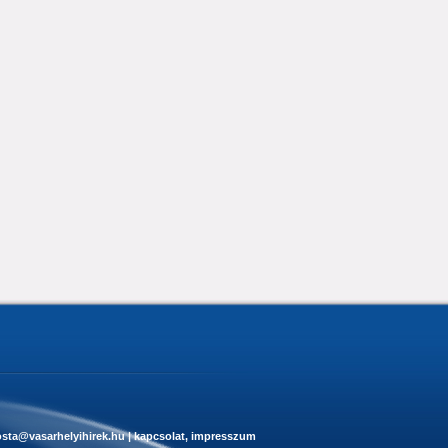
sta@vasarhelyihirek.hu
|
kapcsolat, impresszum