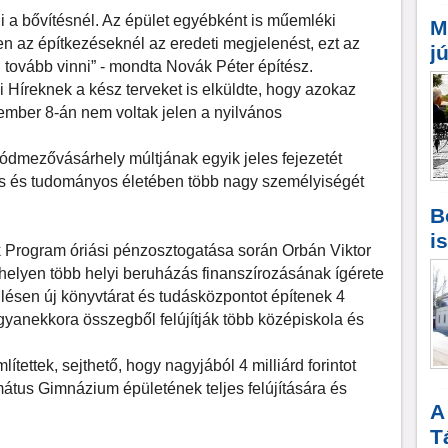
nni a bővítésnél. Az épület egyébként is műemléki
M
en az építkezéseknél az eredeti megjelenést, ezt az
j
ll tovább vinni” - mondta Novák Péter építész.
yi Híreknek a kész terveket is elküldte, hogy azokaz
ember 8-án nem voltak jelen a nyilvános
ódmezővásárhely múltjának egyik jeles fejezetét
ális és tudományos életében több nagy személyiségét
B
i
 Program óriási pénzosztogatása során Orbán Viktor
helyen több helyi beruházás finanszírozásának ígérete
pülésen új könyvtárat és tudásközpontot építenek 4
ugyanekkora összegből felújítják több középiskola és
tettek, sejthető, hogy nagyjából 4 milliárd forintot
tus Gimnázium épületének teljes felújítására és
A
T