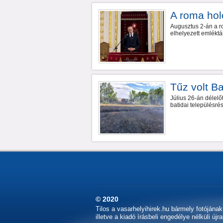
A roma hol
Augusztus 2-án a r
elhelyezett emléktá
Tűz volt B
Július 26-án délelő
batidai településré
© 2020
Tilos a vasarhelyihirek.hu bármely fotójána
illetve a kiadó írásbeli engedélye nélküli újr