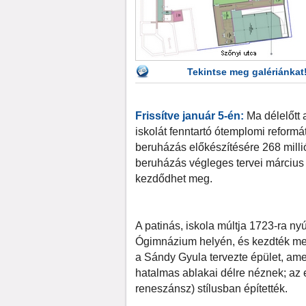
Tekintse meg galériánkat
Frissítve január 5-én:
Ma délelőtt 
iskolát fenntartó ótemplomi refo
beruházás előkészítésére 268 milli
beruházás végleges tervei március
kezdődhet meg.
A patinás, iskola múltja 1723-ra ny
Ógimnázium helyén, és kezdték meg 
a Sándy Gyula tervezte épület, ame
hatalmas ablakai délre néznek; az 
reneszánsz) stílusban építették.