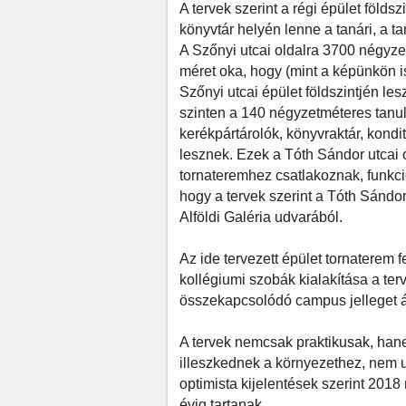
A tervek szerint a régi épület földszi
könyvtár helyén lenne a tanári, a ta
A Szőnyi utcai oldalra 3700 négyze
méret oka, hogy (mint a képünkön is 
Szőnyi utcai épület földszintjén les
szinten a 140 négyzetméteres tanu
kerékpártárolók, könyvraktár, kondi
lesznek. Ezek a Tóth Sándor utcai 
tornateremhez csatlakoznak, funkci
hogy a tervek szerint a Tóth Sándor
Alföldi Galéria udvarából.
Az ide tervezett épület tornaterem f
kollégiumi szobák kialakítása a te
összekapcsolódó campus jelleget á
A tervek nemcsak praktikusak, hane
illeszkednek a környezethez, nem 
optimista kijelentések szerint 201
évig tartanak.