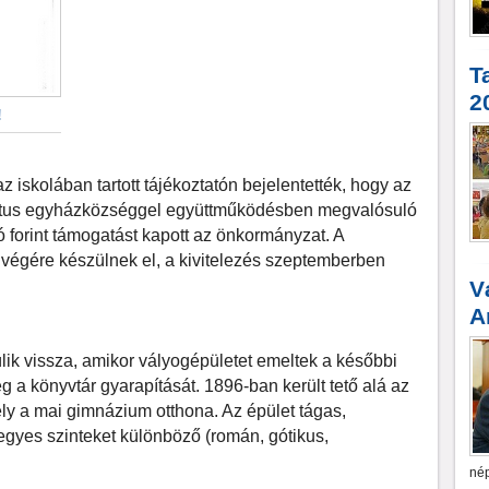
T
2
!
az iskolában tartott tájékoztatón bejelentették, hogy
az
rmátus egyházközséggel együttműködésben megvalósuló
ó forint támogatást kapott az önkormányzat. A
 végére készülnek el, a kivitelezés szeptemberben
V
A
úlik vissza, amikor vályogépületet emeltek a későbbi
a könyvtár gyarapítását. 1896-ban került tető alá az
ly a mai gimnázium otthona. Az épület tágas,
egyes szinteket különböző (román, gótikus,
nép