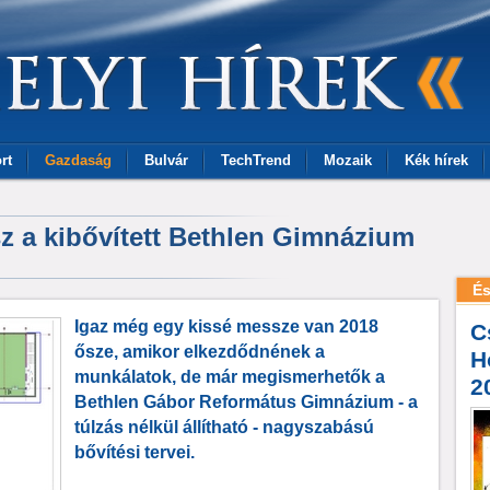
rt
Gazdaság
Bulvár
TechTrend
Mozaik
Kék hírek
sz a kibővített Bethlen Gimnázium
És
Igaz még egy kissé messze van 2018
C
ősze, amikor elkezdődnének a
H
munkálatok, de már megismerhetők a
2
Bethlen Gábor Református Gimnázium - a
túlzás nélkül állítható - nagyszabású
bővítési tervei.