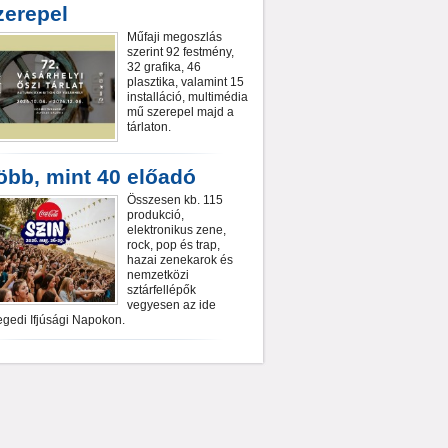
zerepel
Műfaji megoszlás
szerint 92 festmény,
32 grafika, 46
plasztika, valamint 15
installáció, multimédia
mű szerepel majd a
tárlaton.
öbb, mint 40 előadó
Összesen kb. 115
produkció,
elektronikus zene,
rock, pop és trap,
hazai zenekarok és
nemzetközi
sztárfellépők
vegyesen az ide
gedi Ifjúsági Napokon.