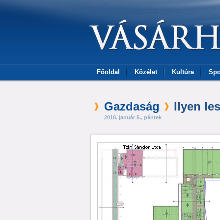
Főoldal
Közélet
Kultúra
Spo
Gazdaság
Ilyen le
2018. január 5., péntek