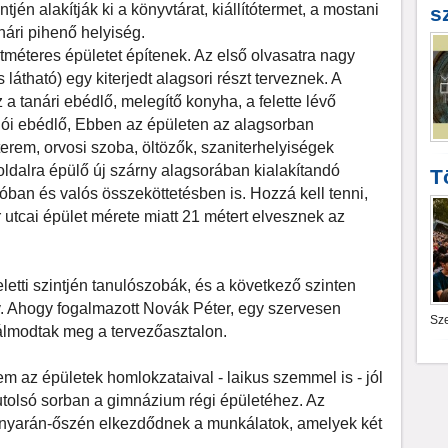
ntjén alakítják ki a könyvtárat, kiállítótermet, a mostani
s
nári pihenő helyiség.
tméteres épületet építenek. Az első olvasatra nagy
látható) egy kiterjedt alagsori részt terveznek. A
z a tanári ebédlő, melegítő konyha, a felette lévő
lói ebédlő, Ebben az épületen az alagsorban
terem, orvosi szoba, öltözők, szaniterhelyiségek
oldalra épülő új szárny alagsorában kialakítandó
T
óban és valós összeköttetésben is. Hozzá kell tenni,
 utcai épület mérete miatt 21 métert elvesznek az
eletti szintjén tanulószobák, és a következő szinten
rv. Ahogy fogalmazott Novák Péter, egy szervesen
Sze
lmodtak meg a tervezőasztalon.
m az épületek homlokzataival - laikus szemmel is - jól
utolsó sorban a gimnázium régi épületéhez. Az
8 nyarán-őszén elkezdődnek a munkálatok, amelyek két