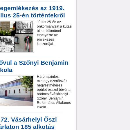
egemlékezés az 1919.
úlius 25-én történtekről
Július 25-én az
önkormányzat a kutasi
úti emlékműnél
elhelyezte az
emlékezés
koszorúját.
ővül a Szőnyi Benjamin
skola
Háromszintes,
mintegy ezerötszáz
négyzetméteres
épületrésszel bővül a
hódmezővásárhelyi
Szőnyi Benjámin
Református Általános
Iskola.
 72. Vásárhelyi Őszi
árlaton 185 alkotás