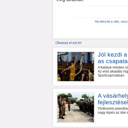
Ha tetszett a cikk, oss
Olvassa el ezt is!
Jól kezdi 
as csapata
A fiatalok minden v
Az első akadály rög
Sportcsarnokban.
A vásárhel
fejlesztés
Történelmi jelentő
nagy lépés az idei é