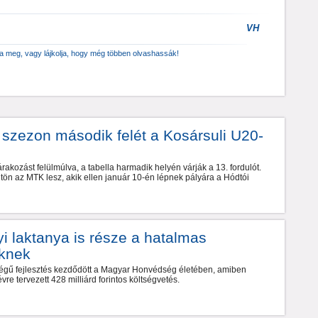
VH
za meg, vagy lájkolja, hogy még többen olvashassák!
a szezon második felét a Kosársuli U20-
árakozást felülmúlva, a tabella harmadik helyén várják a 13. fordulót.
tön az MTK lesz, akik ellen január 10-én lépnek pályára a Hódtói
yi laktanya is része a hatalmas
eknek
ségű fejlesztés kezdődött a Magyar Honvédség életében, amiben
vre tervezett 428 milliárd forintos költségvetés.