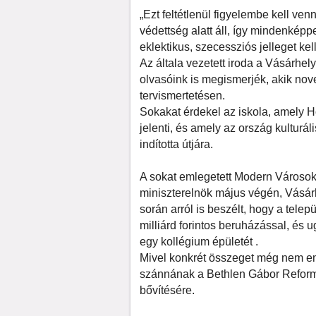
„Ezt feltétlenül figyelembe kell ve
védettség alatt áll, így mindenképp
eklektikus, szecessziós jelleget ke
Az általa vezetett iroda a Vásárhel
olvasóink is megismerjék, akik nov
tervismertetésen.
Sokakat érdekel az iskola, amely H
jelenti, és amely az ország kultur
indította útjára.
A sokat emlegetett Modern Városok
miniszterelnök május végén, Vásár
során arról is beszélt, hogy a tele
milliárd forintos beruházással, és 
egy kollégium épületét .
Mivel konkrét összeget még nem emlí
szánnának a Bethlen Gábor Reformá
bővítésére.