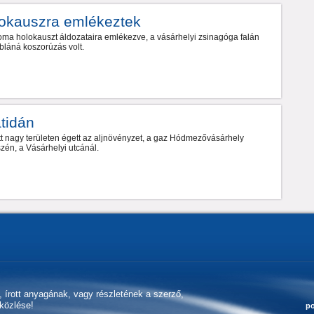
okauszra emlékeztek
oma holokauszt áldozataira emlékezve, a vásárhelyi zsinagóga falán
bláná koszorúzás volt.
atidán
tt nagy területen égett az aljnövényzet, a gaz Hódmezővásárhely
szén, a Vásárhelyi utcánál.
k, írott anyagának, vagy részletének a szerző,
aközlése!
po