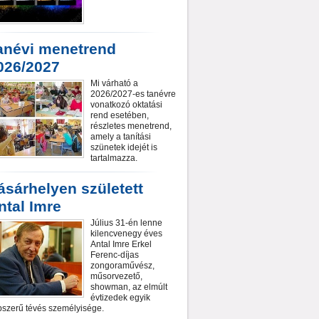
anévi menetrend
026/2027
Mi várható a
2026/2027-es tanévre
vonatkozó oktatási
rend esetében,
részletes menetrend,
amely a tanítási
szünetek idejét is
tartalmazza.
ásárhelyen született
ntal Imre
Július 31-én lenne
kilencvenegy éves
Antal Imre Erkel
Ferenc-díjas
zongoraművész,
műsorvezető,
showman, az elmúlt
évtizedek egyik
szerű tévés személyisége.