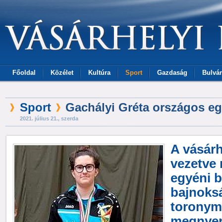
Főoldal
Közélet
Kultúra
Sport
Gazdaság
Bulvár
Sport
Gachályi Gréta országos eg
2021. július 21., szerda
A vásárh
vezetve 
egyéni b
bajnoksá
toronym
megnyert