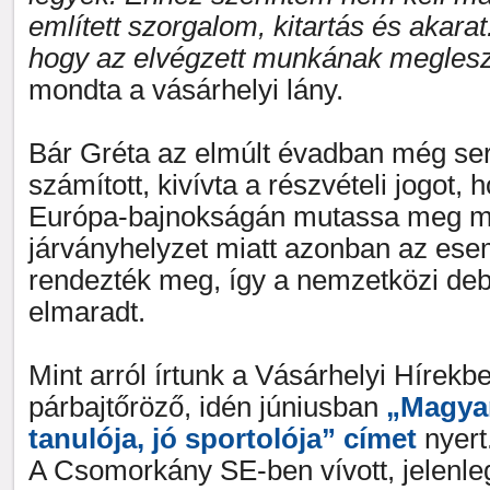
említett szorgalom, kitartás és akara
hogy az elvégzett munkának meglesz
mondta a vásárhelyi lány.
Bár Gréta az elmúlt évadban még se
számított, kivívta a részvételi jogot,
Európa-bajnokságán mutassa meg m
járványhelyzet miatt azonban az es
rendezték meg, így a nemzetközi deb
elmaradt.
Mint arról írtunk a Vásárhelyi Hírek
párbajtőröző, idén júniusban
„Magyar
tanulója, jó sportolója” címet
nyert
A Csomorkány SE-ben vívott, jelenle