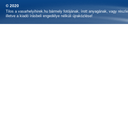
© 2020
Tilos a vasarhelyihirek.hu bármely fotójának, írott anyagának, vagy részl
illetve a kiadó írásbeli engedélye nélküli újraközlése!