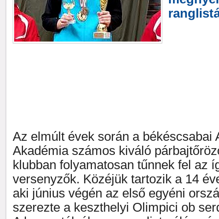
ranglistá
Az elmúlt évek során a békéscsabai A
Akadémia számos kiváló párbajtőrözőt
klubban folyamatosan tűnnek fel az í
versenyzők. Közéjük tartozik a 14 é
aki június végén az első egyéni orsz
szerezte a keszthelyi Olimpici ob s