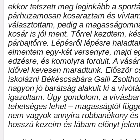
ekkor tetszett meg leginkább a sportá
párhuzamosan kosaraztam és vívtam,
választottam, pedig a magasságomn
kosár is jól ment. Tőrrel kezdtem, ké
párbajtőrre. Lépésről lépésre haladta
elmentem egy-két versenyre, majd eg
edzésre, és komolyra fordult. A vásár
idővel kevesen maradtunk. Először c
iskolázni Békéscsabára Galli Zsoltho
nagyon jó barátság alakult ki a vívótár
igazoltam. Úgy gondolom, a vívásba
tehetséges lehet – magasságtól függ
nem vagyok annyira robbanékony és f
hosszú kezeim és lábam előnyt jelen