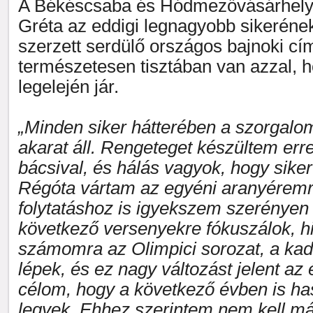
A Békéscsaba és Hódmezővásárhely 
Gréta az eddigi legnagyobb sikeréne
szerzett serdülő országos bajnoki címe
természetesen tisztában van azzal, 
legelején jár.
„Minden siker hátterében a szorgalom
akarat áll. Rengeteget készültem erre
bácsival, és hálás vagyok, hogy sike
Régóta vártam az egyéni aranyéremr
folytatáshoz is igyekszem szerényen 
következő versenyekre fókuszálok, hi
számomra az Olimpici sorozat, a kad
lépek, és ez nagy változást jelent az
célom, hogy a következő évben is ha
legyek. Ehhez szerintem nem kell má