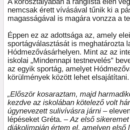
A korosztályában a ranglista élén vég
nemcsak érett vívásával tűnik ki a p
magasságával is magára vonzza a tek
Éppen ez az adottsága az, amely elei
sportágválasztását is meghatározta l
Hódmezővásárhelyen. Mint az az inter
iskolai „Mindennapi testnevelés” bev
az egyik sportág, amelyet Hódmező
körülmények között lehet elsajátítani.
„Először kosaraztam, majd harmadik
kezdve az iskolában kötelező volt h
úgynevezett sulivívásra járni
– elevení
lépéseket Gréta. –
Az első sikeremet
diákolimpián értem el, amelyen első l