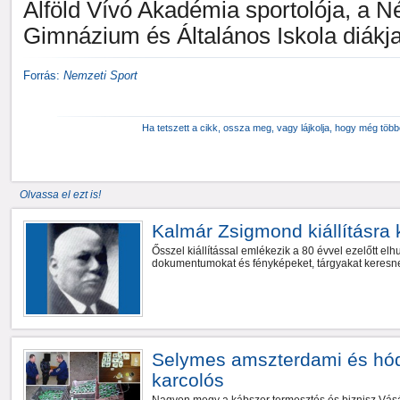
Alföld Vívó Akadémia sportolója, a 
Gimnázium és Általános Iskola diákja
Forrás:
Nemzeti Sport
Ha tetszett a cikk, ossza meg, vagy lájkolja, hogy még töb
Olvassa el ezt is!
Kalmár Zsigmond kiállításra 
Ősszel kiállítással emlékezik a 80 évvel ezelőtt elh
dokumentumokat és fényképeket, tárgyakat keresnek
Selymes amszterdami és hó
karcolós