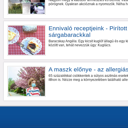
Nagyon megy a kábszer termesztés és biznisz Vásárh
pörögnek. Gyakran akcióznak a nyomozók. Néha het
Ennivaló receptjeink - Piríto
sárgabarackkal
Baracskay Angéla: Egy kicsit kuglóf állagú és egy kic
között van, tehát nevezzük úgy: Kuglács.
A maszk előnye - az allergi
65 százalékkal csökkentek a súlyos asztmás esete
itthon is. Nézze meg a környezetében található all