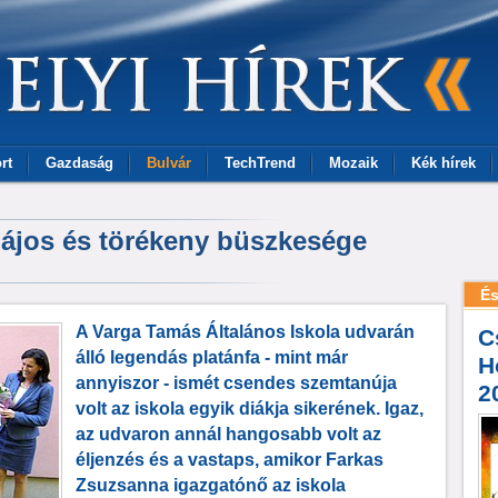
rt
Gazdaság
Bulvár
TechTrend
Mozaik
Kék hírek
bájos és törékeny büszkesége
És
A Varga Tamás Általános Iskola udvarán
C
álló legendás platánfa - mint már
H
annyiszor - ismét csendes szemtanúja
2
volt az iskola egyik diákja sikerének. Igaz,
az udvaron annál hangosabb volt az
éljenzés és a vastaps, amikor Farkas
Zsuzsanna igazgatónő az iskola