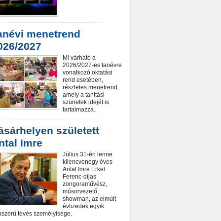
anévi menetrend
026/2027
Mi várható a
2026/2027-es tanévre
vonatkozó oktatási
rend esetében,
részletes menetrend,
amely a tanítási
szünetek idejét is
tartalmazza.
ásárhelyen született
ntal Imre
Július 31-én lenne
kilencvenegy éves
Antal Imre Erkel
Ferenc-díjas
zongoraművész,
műsorvezető,
showman, az elmúlt
évtizedek egyik
szerű tévés személyisége.