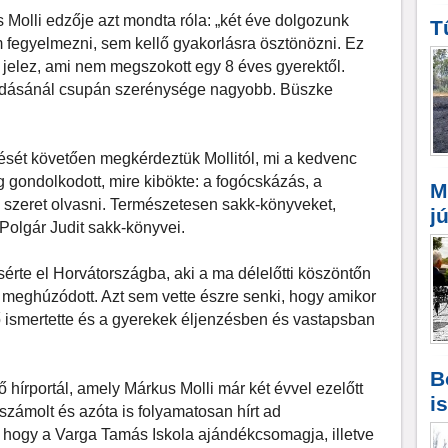
Molli edzője azt mondta róla: „két éve dolgozunk
T
 fegyelmezni, sem kellő gyakorlásra ösztönözni. Ez
t jelez, ami nem megszokott egy 8 éves gyerektől.
tudásánál csupán szerénysége nagyobb. Büszke
ését követően megkérdeztük Mollitól, mi a kedvenc
g gondolkodott, mire kibökte: a fogócskázás, a
M
szeret olvasni. Természetesen sakk-könyveket,
j
Polgár Judit sakk-könyvei.
sérte el Horvátországba, aki a ma délelőtti köszöntőn
 meghúzódott. Azt sem vette észre senki, hogy amikor
 ismertette és a gyerekek éljenzésben és vastapsban
B
ő hírportál, amely Márkus Molli már két évvel ezelőtt
i
számolt és azóta is folyamatosan hírt ad
, hogy a Varga Tamás Iskola ajándékcsomagja, illetve