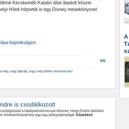
 Tóthné Kecskeméti Katalin által átadott írószer
helyi Hírek hírportál is egy Disney mesekönyvvel
A
urópa-bajnokságon
T
s
VH
za meg, vagy lájkolja, hogy még többen olvashassák!
dre is csodálkozott
nosztalgiázást a lokálpatriotizmussal ötvözve, Hegyi Endre tablókon
ori Hódmezővásárhely egy-egy jellegzetességét.
Képekkel!