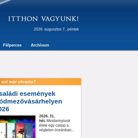
2026. augusztus 7., péntek
Félperces
Archívum
 ezt már olvasta?
saládi események
ódmezővásárhelyen
026
2026. 31.
hét.
Mindannyiunk
élete egy csepp a
végtelen óceánban...