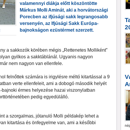
valamennyi diákja előtt köszöntötte
Márkus Molli Aminát, aki a
horvátországi
Porecben
az ifjúsági sakk legrangosabb
T
versenyén, az Ifjúsági Sakk Európa-
2
bajnokságon ezüstérmet szerzett.
!
lány a sakkozók körében mégis „Rettenetes Molliként”
 olyan gyilkos a sakktáblánál. Ugyanis nagyon
 már nem nagyon van ellenfele.
V
ol felnőttek számára is irigylésre méltó kitartással a 9
A
ban verte ellenfeleit, ami a dobogó második helyét
-bajnoki érmes helyezése hazai viszonylatban
ttörténetében pedig egyedülálló.
t a szorgalmas, jótanuló Molli példakép lehet a
an kitartása és önfegyelme van, ami a későbbi
nép