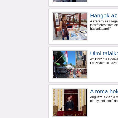
Hangok az 
A szerény és szegén
játszóteres” fiatal
háztartásáról!”
Ulmi találk
Az 1992 óta Hódmez
Fesztiválra kiutazo
A roma hol
Augusztus 2-án a r
elhelyezett emléktá