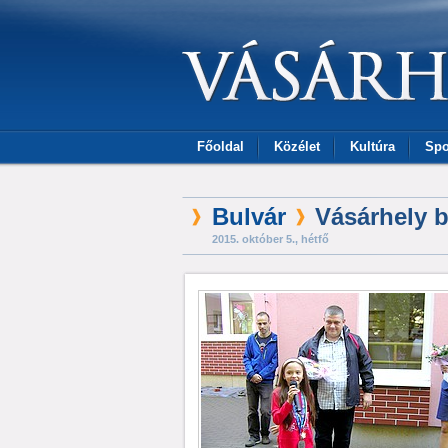
Főoldal
Közélet
Kultúra
Spo
Bulvár
Vásárhely 
2015. október 5., hétfő