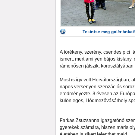
Tekintse meg galériánkat
A törékeny, szerény, csendes pici 
ismert, mert amilyen bájos kislány,
rámenősen játszik, korosztályában
Most is így volt Horvátországban, ah
napos versenyen szenzációs sorozat
eredményezte. 8 évesen az Európa
különleges, Hódmezővásárhely spor
Farkas Zsuzsanna igazgatónő szerin
gyerekek számára, hiszen máris oly
életében is sikert jelenthet majd.