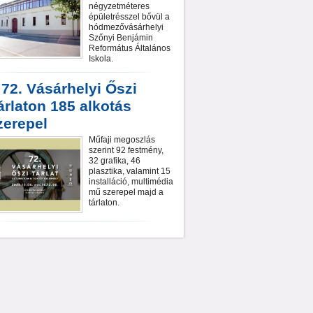
négyzetméteres
épületrésszel bővül a
hódmezővásárhelyi
Szőnyi Benjámin
Református Általános
Iskola.
 72. Vásárhelyi Őszi
árlaton 185 alkotás
zerepel
Műfaji megoszlás
szerint 92 festmény,
32 grafika, 46
plasztika, valamint 15
installáció, multimédia
mű szerepel majd a
tárlaton.