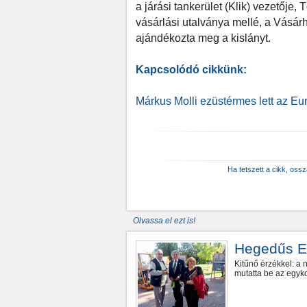
a járási tankerület (Klik) vezetője,
vásárlási utalványa mellé, a Vásár
ajándékozta meg a kislányt.
Kapcsolódó cikkünk:
Márkus Molli ezüstérmes lett az E
Ha tetszett a cikk, oss
Olvassa el ezt is!
Hegedűs En
Kitűnő érzékkel: a 
mutatta be az egyk