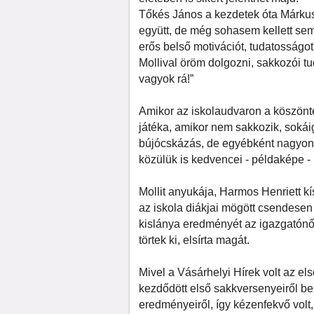
Tőkés János a kezdetek óta Márkus 
együtt, de még sohasem kellett sem
erős belső motivációt, tudatosságo
Mollival öröm dolgozni, sakkozói 
vagyok rá!”
Amikor az iskolaudvaron a köszönt
játéka, amikor nem sakkozik, sokái
bújócskázás, de egyébként nagyon 
közülük is kedvencei - példaképe - 
Mollit anyukája, Harmos Henriett kí
az iskola diákjai mögött csendesen
kislánya eredményét az igazgatónő
törtek ki, elsírta magát.
Mivel a Vásárhelyi Hírek volt az els
kezdődött első sakkversenyeiről be
eredményeiről, így kézenfekvő volt