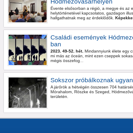
Hódmezővásárhelyen
Évente elsősorban a régió, a megye és az 
helytörténetével kapcsolatos, gazdagon illus
hallgathatnak meg az érdeklődők.
Képekkel
Családi események Hódmező
ban
2023. 49-52. hét.
Mindannyiunk élete egy c
mi más az óceán, mint ezen cseppek sokasá
mégis összefog...
Sokszor próbálkoznak ugya
A járőrök a hétvégén összesen 704 határsért
Mórahalom, Röszke és Szeged, Hódmezővás
területén.