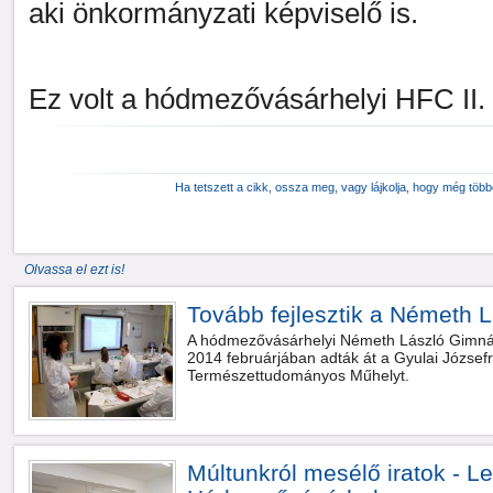
aki önkormányzati képviselő is.
Ez volt a hódmezővásárhelyi HFC II.
Ha tetszett a cikk, ossza meg, vagy lájkolja, hogy még töb
Olvassa el ezt is!
Tovább fejlesztik a Németh Lá
A hódmezővásárhelyi Németh László Gimnáz
2014 februárjában adták át a Gyulai Józsefr
Természettudományos Műhelyt.
Múltunkról mesélő iratok - L