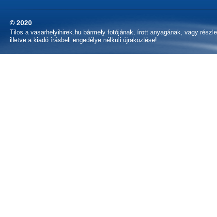
© 2020
Tilos a vasarhelyihirek.hu bármely fotójának, írott anyagának, vagy részl
illetve a kiadó írásbeli engedélye nélküli újraközlése!