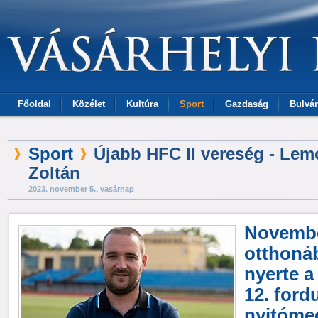
Főoldal
Közélet
Kultúra
Sport
Gazdaság
Bulvár
Sport
Újabb HFC II vereség - Lem
Zoltán
2023. november 5., vasárnap
November
otthoná
nyerte a
12. ford
nyitómec