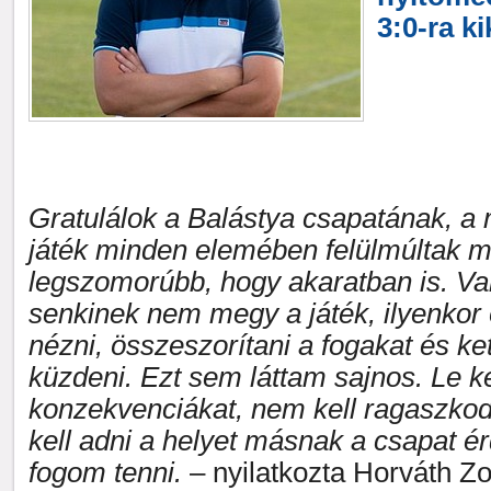
3:0-ra k
Gratulálok a Balástya csapatának, a
játék minden elemében felülmúltak m
legszomorúbb, hogy akaratban is. Va
senkinek nem megy a játék, ilyenkor
nézni, összeszorítani a fogakat és ket
küzdeni. Ezt sem láttam sajnos. Le ke
konzekvenciákat, nem kell ragaszko
kell adni a helyet másnak a csapat é
fogom tenni.
– nyilatkozta Horváth Zo