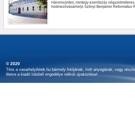
Háromszintes, mintegy ezerötszáz négyzetméteres 
hódmezővásárhelyi Szőnyi Benjámin Református Ál
© 2020
Tilos a vasarhelyihirek.hu bármely fotójának, írott anyagának, vagy részl
illetve a kiadó írásbeli engedélye nélküli újraközlése!