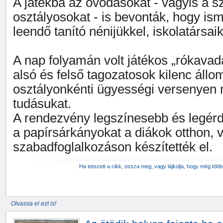
A játékba az óvodásokat - vagyis a s
osztályosokat - is bevonták, hogy i
leendő tanító nénijükkel, iskolatársaik
A nap folyamán volt játékos „rókavad
alsó és felső tagozatosok kilenc áll
osztályonkénti ügyességi versenyen
tudásukat.
A rendezvény legszínesebb és legérd
a papírsárkányokat a diákok otthon, 
szabadfoglalkozáson készítették el.
Ha tetszett a cikk, ossza meg, vagy lájkolja, hogy még töb
Olvassa el ezt is!