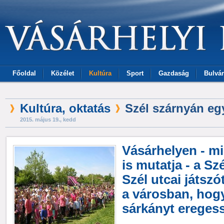
Főoldal
Közélet
Kultúra
Sport
Gazdaság
Bulvár
Kultúra, oktatás
Szél szárnyán eg
2015. május 19., kedd
Vásárhelyen - m
is mutatja - a Szé
Szél utcai játszó
a városban, hogy
sárkányt ereges