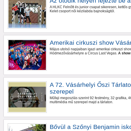
Az ötödik helyen fejezte be
A HLKC Felnőtt és junior csapat sikeresen, kettős 
Kelet csoport női kézilabda bajnokságtól.
Amerikai cirkuszi show Vásá
Május utolsó napjaiban igazi amerikai cirkuszi sho
Hódmezővásárhelyre a Circus Last Vegas.
A show 
A 72. Vásárhelyi Őszi Tárlat
szerepel
Műfaji megoszlás szerint 92 festmény, 32 grafika, 46
multimédia mű szerepel majd a tárlaton.
Bővül a Szőnyi Benjamin isk