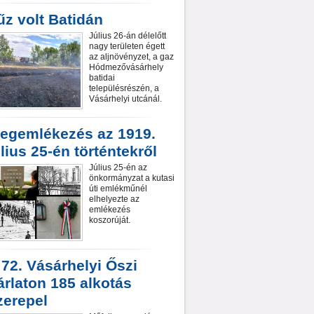
űz volt Batidán
Július 26-án délelőtt
nagy területen égett
az aljnövényzet, a gaz
Hódmezővásárhely
batidai
településrészén, a
Vásárhelyi utcánál.
egemlékezés az 1919.
úlius 25-én történtekről
Július 25-én az
önkormányzat a kutasi
úti emlékműnél
elhelyezte az
emlékezés
koszorúját.
 72. Vásárhelyi Őszi
árlaton 185 alkotás
zerepel