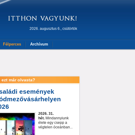
2026. augusztus 6., csütörtök
Félperces
Archívum
 ezt már olvasta?
saládi események
ódmezővásárhelyen
026
2026. 31.
hét.
Mindannyiunk
élete egy csepp a
végtelen óceánban...