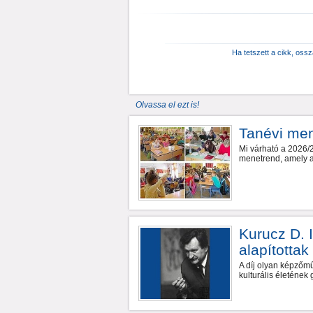
Ha tetszett a cikk, oss
Olvassa el ezt is!
Tanévi me
Mi várható a 2026/2
menetrend, amely a 
Kurucz D. I
alapítottak
A díj olyan képzőm
kulturális életéne