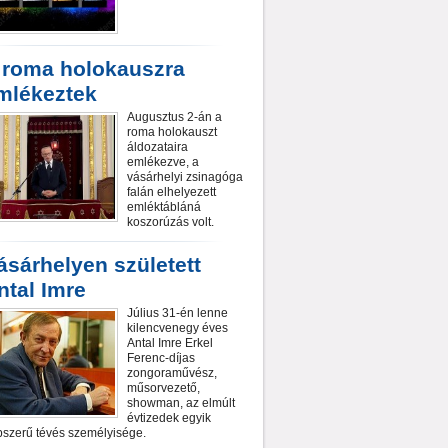
 roma holokauszra
mlékeztek
Augusztus 2-án a
roma holokauszt
áldozataira
emlékezve, a
vásárhelyi zsinagóga
falán elhelyezett
emléktábláná
koszorúzás volt.
ásárhelyen született
ntal Imre
Július 31-én lenne
kilencvenegy éves
Antal Imre Erkel
Ferenc-díjas
zongoraművész,
műsorvezető,
showman, az elmúlt
évtizedek egyik
szerű tévés személyisége.