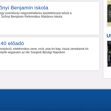
őnyi Benjamin iskola
egy ezerötszáz négyzetméteres épületrésszel bővül a
Szőnyi Benjámin Református Általános Iskola.
U
 40 előadó
odukció, elektronikus zene, rock, pop és trap, hazai zenekarok és
llépők vegyesen az ide Szegedi Ifjúsági Napokon.