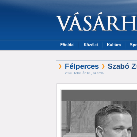
Főoldal
Közélet
Kultúra
Spo
Félperces
Szabó Z
2026. február 18., szerda