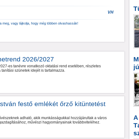
T
VH
za meg, vagy lájkolja, hogy még többen olvashassák!
netrend 2026/2027
M
j
027-es tanévre vonatkozó oktatási rend esetében, részletes
tanítási szünetek idejét is tartalmazza.
stván festő emlékét őrző kitüntetést
A
űvészeknek adható, akik munkásságukkal hozzájárultak a város
k gazdagításához, művészi hagyományainak továbbviteléhez.
T
s