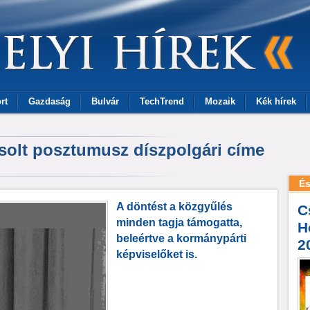
rt
Gazdaság
Bulvár
TechTrend
Mozaik
Kék hírek
solt posztumusz díszpolgári címe
És
A döntést a közgyűlés
C
minden tagja támogatta,
H
beleértve a kormánypárti
2
képviselőket is.