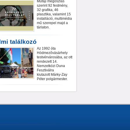
Műfaji megoszlás
szerint 92 festmény,
32 grafika, 46
plasztika, valamint 15
installáció, multimédia
mű szerepel majd a
tárlaton.
lmi találkozó
Az 1992 óta
Hódmezővásárhely
testvérvárosába, az ott
rendezett 14.
Nemzetközi Duna
Fesztiválra
kiutazott Márky-Zay
Péter polgármester.