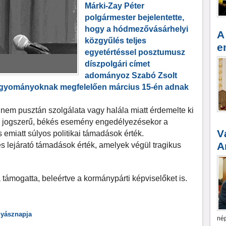
Márki-Zay Péter
polgármester bejelentette,
hogy a hódmezővásárhelyi
A
közgyűlés teljes
e
egyetértéssel posztumusz
díszpolgári címet
adományoz Szabó Zsolt
agyományoknak megfelelően március 15-én adnak
 nem pusztán szolgálata vagy halála miatt érdemelte ki
egy jogszerű, békés esemény engedélyezésekor a
V
s emiatt súlyos politikai támadások érték.
A
 lejárató támadások érték, amelyek végül tragikus
 támogatta, beleértve a kormánypárti képviselőket is.
gyásznapja
nép