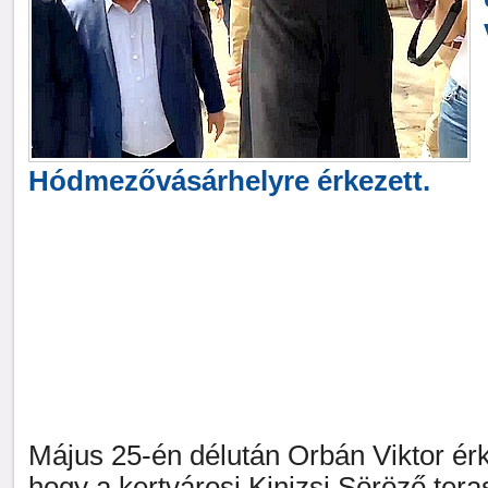
Hódmezővásárhelyre érkezett.
Május 25-én délután Orbán Viktor érk
hogy a kertvárosi Kinizsi Söröző ter