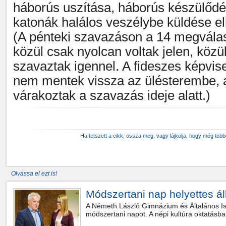
háborús uszítása, háborús készülőd
katonák halálos veszélybe küldése elle
(A pénteki szavazáson a 14 megválas
közül csak nyolcan voltak jelen, közü
szavaztak igennel. A fideszes képvise
nem mentek vissza az ülésterembe, 
várakoztak a szavazás ideje alatt.)
Ha tetszett a cikk, ossza meg, vagy lájkolja, hogy még töb
Olvassa el ezt is!
Módszertani nap helyettes áll
A Németh László Gimnázium és Általános Is
módszertani napot. A népi kultúra oktatásban