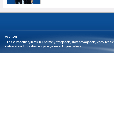
© 2020
Tilos a vasarhelyihirek.hu bármely fotójának, írott anyagának, vagy részl
illetve a kiadó írásbeli engedélye nélküli újraközlése!