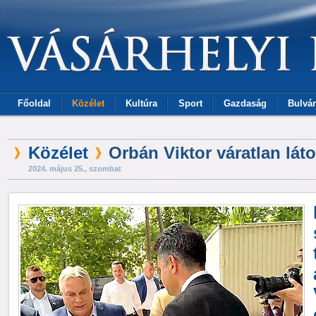
Főoldal
Közélet
Kultúra
Sport
Gazdaság
Bulvár
Közélet
Orbán Viktor váratlan lát
2024. május 25., szombat