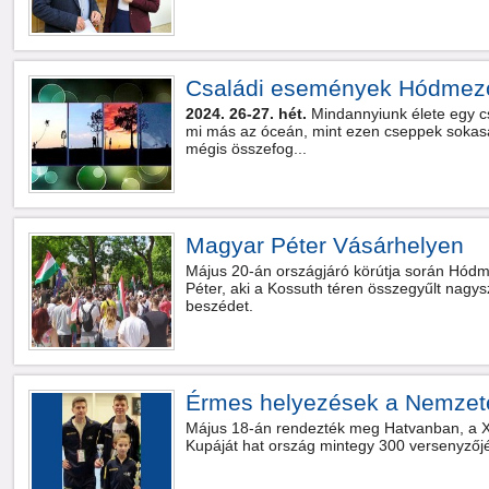
Családi események Hódmez
2024. 26-27. hét.
Mindannyiunk élete egy c
mi más az óceán, mint ezen cseppek sokasá
mégis összefog...
Magyar Péter Vásárhelyen
Május 20-án országjáró körútja során Hód
Péter, aki a Kossuth téren összegyűlt nagy
beszédet.
Érmes helyezések a Nemzet
Május 18-án rendezték meg Hatvanban, a 
Kupáját hat ország mintegy 300 versenyzőjé