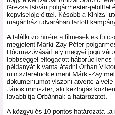
Grezsa István polgármester-jelölttel 
képviselőjelölttel. Később a Kinizsi u
magánház udvarában tartott kampány
A találkozó hírére a filmesek és fotó
megjelent Márki-Zay Péter polgármes
Hódmezővásárhely megyei jogú város
többséggel elfogadott háborúellenes
példányát kívánta átadni Orbán Vikto
miniszterelnök elment Márki-Zay mell
dokumentumot viszont átvette a vele
János miniszter, aki kézfogás közbe
továbbítja Orbánnak a határozatot.
A közgyűlés 10 pontos határozata „