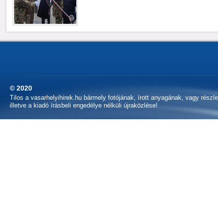
© 2020
Tilos a vasarhelyihirek.hu bármely fotójának, írott anyagának, vagy részl
illetve a kiadó írásbeli engedélye nélküli újraközlése!