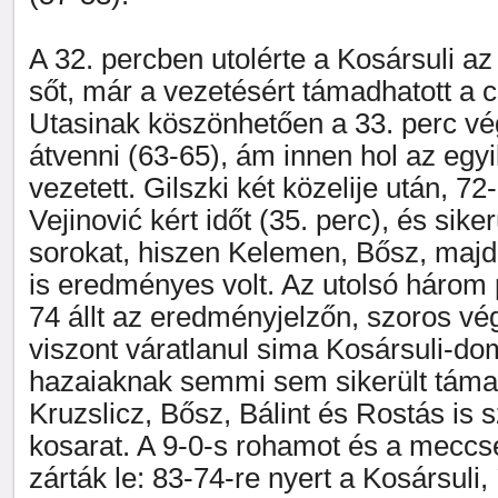
A 32. percben utolérte a Kosársuli az
sőt, már a vezetésért támadhatott a c
Utasinak köszönhetően a 33. perc vég
átvenni (63-65), ám innen hol az egyi
vezetett. Gilszki két közelije után, 7
Vejinović kért időt (35. perc), és sike
sorokat, hiszen Kelemen, Bősz, majd
is eredményes volt. Az utolsó három 
74 állt az eredményjelzőn, szoros vég
viszont váratlanul sima Kosársuli-dom
hazaiaknak semmi sem sikerült tám
Kruzslicz, Bősz, Bálint és Rostás is 
kosarat. A 9-0-s rohamot és a meccse
zárták le: 83-74-re nyert a Kosársuli