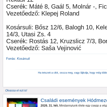
Cserék: Máté 8, Gaál 5, Molnár -, Fic
Vezetőedző: Klepej Roland
Kosársuli: Bősz 12/6, Balogh 10, Kel
14/3, Utasi Zs. 4
Cserék: Rostás 12, Kruzslicz 7/3, Bo
Vezetőedző: Saša Vejinović
Forrás:
Kosársuli
Ha tetszett a cikk, ossza meg, vagy lájkolja, hogy még töb
Olvassa el ezt is!
Családi események Hódmez
2026. 31. hét.
Mindannyiunk élete egy csepp a végt