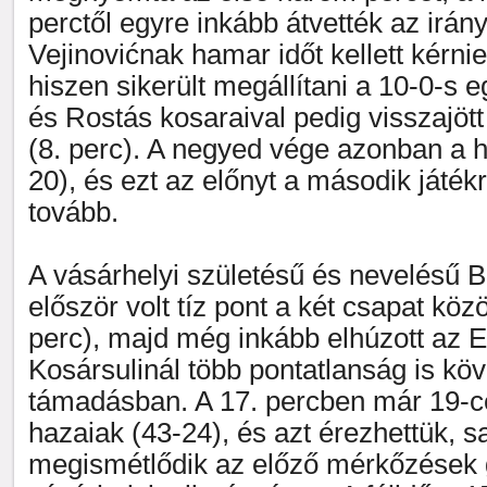
perctől egyre inkább átvették az irány
Vejinovićnak hamar időt kellett kérnie.
hiszen sikerült megállítani a 10-0-s e
és Rostás kosaraival pedig visszajött
(8. perc). A negyed vége azonban a h
20), és ezt az előnyt a második játékr
tovább.
A vásárhelyi születésű és nevelésű B
először volt tíz pont a két csapat közö
perc), majd még inkább elhúzott az E
Kosársulinál több pontatlanság is köv
támadásban. A 17. percben már 19-c
hazaiak (43-24), és azt érezhettük, s
megismétlődik az előző mérkőzések