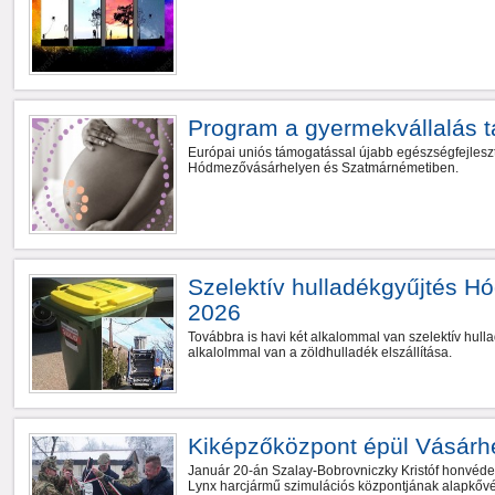
Program a gyermekvállalás 
Európai uniós támogatással újabb egészségfejleszt
Hódmezővásárhelyen és Szatmárnémetiben.
Szelektív hulladékgyűjtés 
2026
Továbbra is havi két alkalommal van szelektív hullad
alkalolmmal van a zöldhulladék elszállítása.
Kiképzőközpont épül Vásárh
Január 20-án Szalay-Bobrovniczky Kristóf honvédelm
Lynx harcjármű szimulációs központjának alapkővé