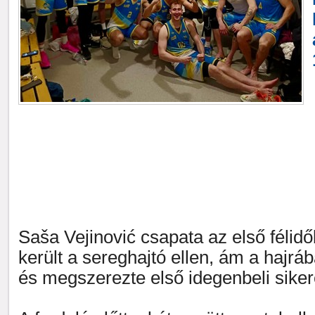
Saša Vejinović csapata az első félid
került a sereghajtó ellen, ám a hajráb
és megszerezte első idegenbeli sike