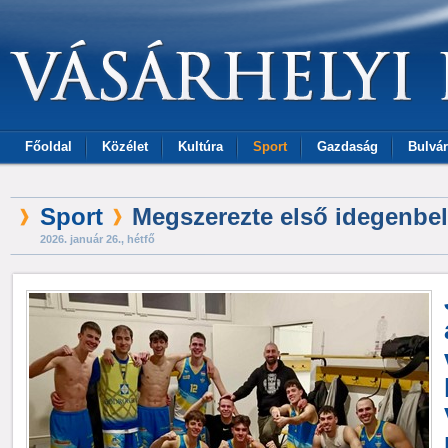
Főoldal
Közélet
Kultúra
Sport
Gazdaság
Bulvár
Sport
Megszerezte első idegenbeli
2026. január 26., hétfő