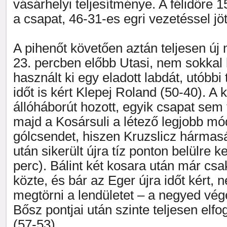
vásárhelyi teljesítménye. A félidőre 1
a csapat, 46-31-es egri vezetéssel jö
A pihenőt követően aztán teljesen új
23. percben előbb Utasi, nem sokkal 
használt ki egy eladott labdát, utóbbi 
időt is kért Klepej Roland (50-40). A
állóháborút hozott, egyik csapat sem 
majd a Kosársuli a létező legjobb mó
gólcsendet, hiszen Kruzslicz hármas
után sikerült újra tíz ponton belülre k
perc). Bálint két kosara után már csak
közte, és bár az Eger újra időt kért, 
megtörni a lendületet – a negyed vég
Bősz pontjai után szinte teljesen elfo
(57-53).