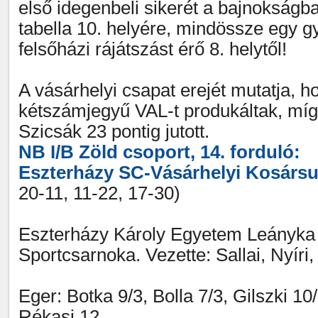
első idegenbeli sikerét a bajnokságba
tabella 10. helyére, mindössze egy 
felsőházi rájátszást érő 8. helytől!
A vásárhelyi csapat erejét mutatja, h
kétszámjegyű VAL-t produkáltak, míg
Szicsák 23 pontig jutott.
NB I/B Zöld csoport, 14. forduló:
Eszterházy SC-Vásárhelyi Kosársu
20-11, 11-22, 17-30)
Eszterházy Károly Egyetem Leányka 
Sportcsarnoka. Vezette: Sallai, Nyíri
Eger: Botka 9/3, Bolla 7/3, Gilszki 10
Rékasi 12