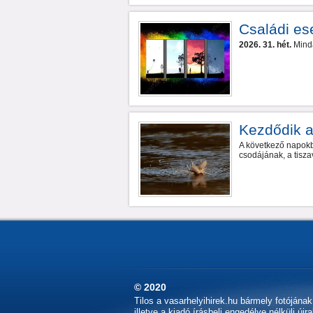
Családi e
2026. 31. hét.
Minda
Kezdődik a
A következő napokb
csodájának, a tisza
© 2020
Tilos a vasarhelyihirek.hu bármely fotójána
illetve a kiadó írásbeli engedélye nélküli újr