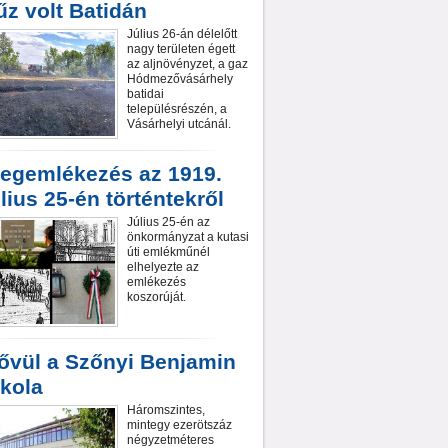
űz volt Batidán
Július 26-án délelőtt
nagy területen égett
az aljnövényzet, a gaz
Hódmezővásárhely
batidai
településrészén, a
Vásárhelyi utcánál.
egemlékezés az 1919.
úlius 25-én történtekről
Július 25-én az
önkormányzat a kutasi
úti emlékműnél
elhelyezte az
emlékezés
koszorúját.
ővül a Szőnyi Benjamin
skola
Háromszintes,
mintegy ezerötszáz
négyzetméteres