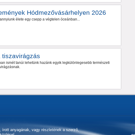
semények Hódmezővásárhelyen 2026
nnyiunk élete egy csepp a végtelen óceánban...
 tiszavirágzás
an ismét tanúi lehetünk hazánk egyik legkülönlegesebb természeti
virágzásnak.
k, írott anyagának, vagy részletének a szerző,
aközlése!
po