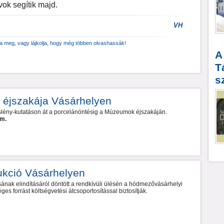
ok segítik majd.
VH
za meg, vagy lájkolja, hogy még többen olvashassák!
A
T
s
éjszakája Vásárhelyen
őslény-kutatáson át a porcelánöntésig a Múzeumok éjszakáján.
am.
ukció Vásárhelyen
ásának elindításáról döntött a rendkívüli ülésén a hódmezővásárhelyi
es forrást költségvetési átcsoportosítással biztosítják.