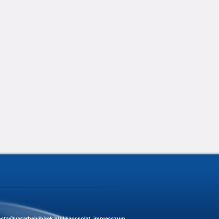
sta@vasarhelyihirek.hu
|
kapcsolat, impresszum