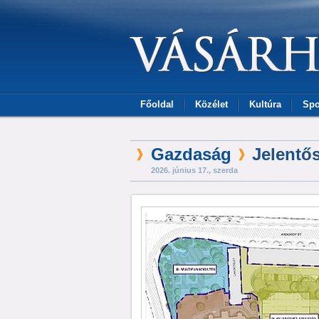
Főoldal
Közélet
Kultúra
Spo
Gazdaság
Jelentő
2026. június 17., szerda