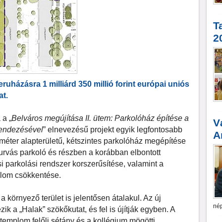
T
2
ruházásra 1 milliárd 350 millió forint európai uniós
t.
a „
Belváros megújítása II. ütem: Parkolóház építése a
V
 rendezésével
” elnevezésű projekt egyik legfontosabb
A
éter alapterületű, kétszintes parkolóház megépítése
murvás parkoló és részben a korábban elbontott
i parkolási rendszer korszerűsítése, valamint a
alom csökkentése.
 környező terület is jelentősen átalakul. Az új
nép
zik a „Halak” szökőkutat, és fel is újítják egyben. A
templom felőli sétány és a kollégium mögötti