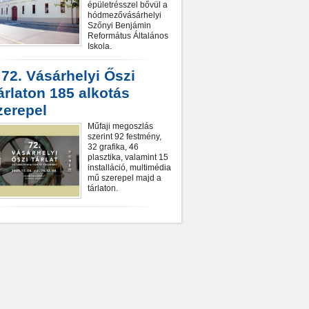
épületrésszel bővül a
hódmezővásárhelyi
Szőnyi Benjámin
Református Általános
Iskola.
 72. Vásárhelyi Őszi
árlaton 185 alkotás
zerepel
Műfaji megoszlás
szerint 92 festmény,
32 grafika, 46
plasztika, valamint 15
installáció, multimédia
mű szerepel majd a
tárlaton.