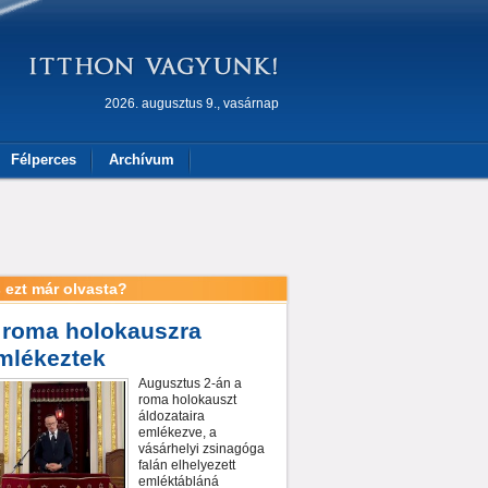
2026. augusztus 9., vasárnap
Félperces
Archívum
 ezt már olvasta?
 roma holokauszra
mlékeztek
Augusztus 2-án a
roma holokauszt
áldozataira
emlékezve, a
vásárhelyi zsinagóga
falán elhelyezett
emléktábláná