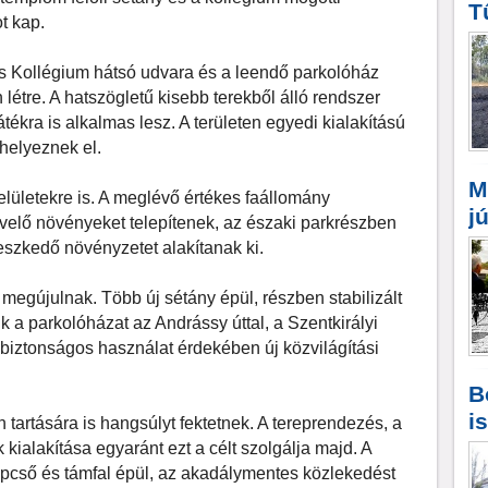
T
ot kap.
és Kollégium hátsó udvara és a leendő parkolóház
n létre. A hatszögletű kisebb terekből álló rendszer
tékra is alkalmas lesz. A területen egyedi kialakítású
helyeznek el.
M
felületekre is. A meglévő értékes faállomány
j
évelő növényeket telepítenek, az északi parkrészben
eszkedő növényzetet alakítanak ki.
s megújulnak. Több új sétány épül, részben stabilizált
k a parkolóházat az Andrássy úttal, a Szentkirályi
 biztonságos használat érdekében új közvilágítási
B
i
tartására is hangsúlyt fektetnek. A tereprendezés, a
 kialakítása egyaránt ezt a célt szolgálja majd. A
épcső és támfal épül, az akadálymentes közlekedést