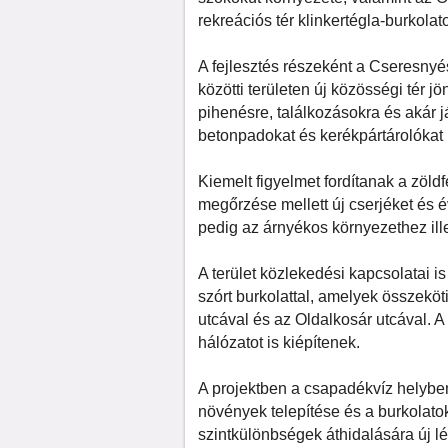
rekreációs tér klinkertégla-burkolat
A fejlesztés részeként a Cseresny
közötti területen új közösségi tér jö
pihenésre, találkozásokra és akár já
betonpadokat és kerékpártárolókat 
Kiemelt figyelmet fordítanak a zöld
megőrzése mellett új cserjéket és 
pedig az árnyékos környezethez ill
A terület közlekedési kapcsolatai i
szórt burkolattal, amelyek összeköti
utcával és az Oldalkosár utcával. A
hálózatot is kiépítenek.
A projektben a csapadékvíz helyben 
növények telepítése és a burkolatok
szintkülönbségek áthidalására új l