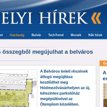
rt
Gazdaság
Bulvár
TechTrend
Mozaik
Kék hírek
s összegből megújulhat a belváros
És
A Belváros keleti részének
A
átfogó megújítása
e
kezdődhet meg
Hódmezővásárhelyen az új,
kétszintes parkolóház
megépülésével az
Ótemplom közelében.