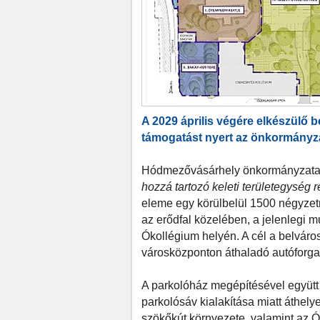
A 2029 április végére elkészülő be
támogatást nyert az önkormányza
Hódmezővásárhely önkormányzata 
hozzá tartozó keleti területegység
eleme egy körülbelül 1500 négyzetm
az erődfal közelében, a jelenlegi 
Ókollégium helyén. A cél a belváros
városközponton áthaladó autóforg
A parkolóház megépítésével együtt a
parkolósáv kialakítása miatt áthelye
szökőkút környezete, valamint az Ó