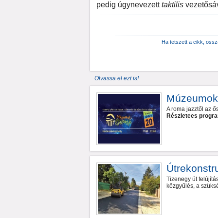
pedig úgynevezett
taktilis
vezetősáv
Ha tetszett a cikk, oss
Olvassa el ezt is!
Múzeumok 
A roma jazztől az 
Részletees progr
Útrekonstr
Tizenegy út felújít
közgyűlés, a szükség