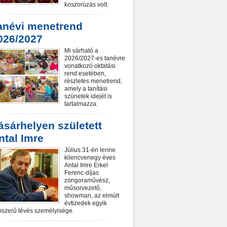
koszorúzás volt.
anévi menetrend
026/2027
Mi várható a
2026/2027-es tanévre
vonatkozó oktatási
rend esetében,
részletes menetrend,
amely a tanítási
szünetek idejét is
tartalmazza.
ásárhelyen született
ntal Imre
Július 31-én lenne
kilencvenegy éves
Antal Imre Erkel
Ferenc-díjas
zongoraművész,
műsorvezető,
showman, az elmúlt
évtizedek egyik
szerű tévés személyisége.