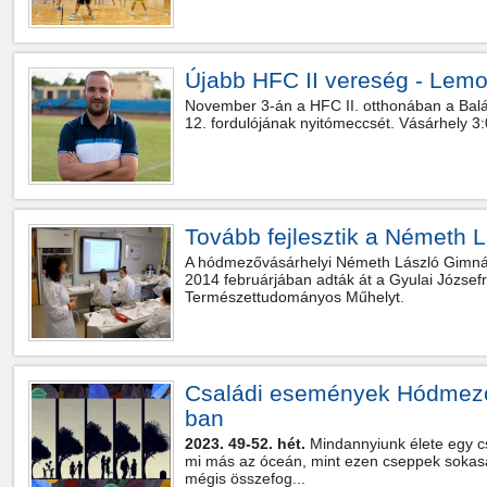
Újabb HFC II vereség - Lemo
November 3-án a HFC II. otthonában a Balás
12. fordulójának nyitómeccsét. Vásárhely 3:0
Tovább fejlesztik a Németh Lá
A hódmezővásárhelyi Németh László Gimnáz
2014 februárjában adták át a Gyulai Józsefr
Természettudományos Műhelyt.
Családi események Hódmező
ban
2023. 49-52. hét.
Mindannyiunk élete egy c
mi más az óceán, mint ezen cseppek sokasá
mégis összefog...