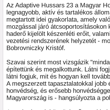
Az Adaptive Hussars 23 a Magyar H
legnagyobb, aktív és tartalékos áll
megtartott idei gyakorlata, amely val
mozgással járó átcsoportosításokon k
haderő kijelölt készenléti erőit, vala
vezetési rendszerének helyzetét - m
Bobrovniczky Kristóf.
Szavai szerint most vizsgázik "minda
építettünk és megalkottunk. Látni fogj
látni fogjuk, mit és hogyan kell tovább
A megszerzett tapasztalatokkal jobb 
honvédség, és erősebb honvédséggel
Magyarország is - hangsúlyozta a poli