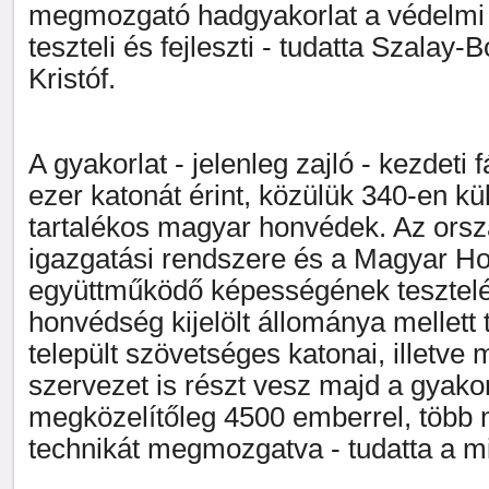
megmozgató hadgyakorlat a védelmi
teszteli és fejleszti - tudatta Szalay
Kristóf.
A gyakorlat - jelenleg zajló - kezdeti
ezer katonát érint, közülük 340-en kü
tartalékos magyar honvédek. Az ors
igazgatási rendszere és a Magyar H
együttműködő képességének tesztel
honvédség kijelölt állománya mellett
települt szövetséges katonai, illetve
szervezet is részt vesz majd a gyakor
megközelítőleg 4500 emberrel, több m
technikát megmozgatva - tudatta a mi