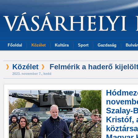
Főoldal
Közélet
Kultúra
Sport
Gazdaság
Bulvár
Közélet
Felmérik a haderő kijelölt
2023. november 7., kedd
Hódmező
november
Szalay-
Kristóf,
köztársa
Magyar 