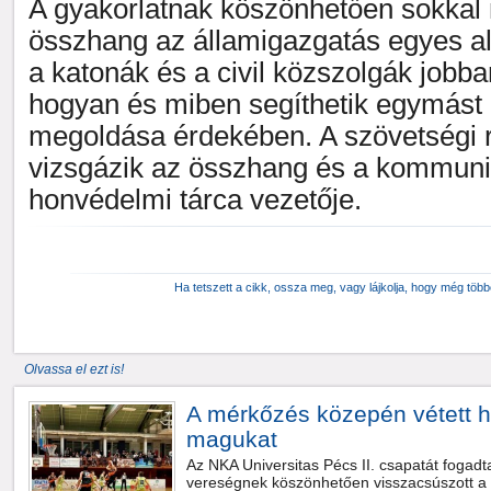
A gyakorlatnak köszönhetően sokkal
összhang az államigazgatás egyes al
a katonák és a civil közszolgák jobban
hogyan és miben segíthetik egymást 
megoldása érdekében. A szövetségi r
vizsgázik az összhang és a kommuni
honvédelmi tárca vezetője.
Ha tetszett a cikk, ossza meg, vagy lájkolja, hogy még töb
Olvassa el ezt is!
A mérkőzés közepén vétett 
magukat
Az NKA Universitas Pécs II. csapatát fogadta
vereségnek köszönhetően visszacsúszott a 1