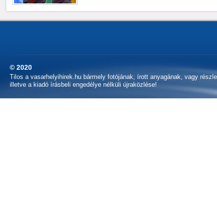
© 2020
Tilos a vasarhelyihirek.hu bármely fotójának, írott anyagának, vagy részl
illetve a kiadó írásbeli engedélye nélküli újraközlése!