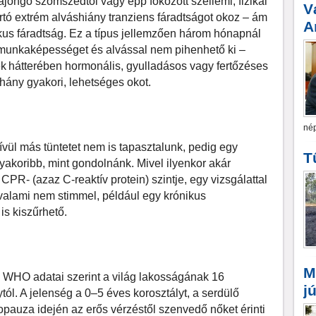
ajongó szomszédtól vagy épp fokozott szellemi, fizikai
V
artó extrém alváshiány tranziens fáradtságot okoz – ám
A
us fáradtság. Ez a típus jellemzően három hónapnál
a munkaképességet és alvással nem pihenhető ki –
 hátterében hormonális, gyulladásos vagy fertőzéses
hány gyakori, lehetséges okot.
nép
ívül más tüntetet nem is tapasztalunk, pedig egy
T
akoribb, mint gondolnánk. Mivel ilyenkor akár
CPR- (azaz C-reaktív protein) szintje, egy vizsgálattal
valami nem stimmel, például egy krónikus
is kiszűrhető.
M
 WHO adatai szerint a világ lakosságának 16
j
ól. A jelenség a 0–5 éves korosztályt, a serdülő
pauza idején az erős vérzéstől szenvedő nőket érinti