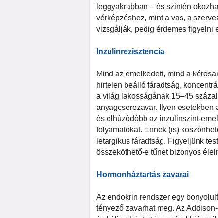
leggyakrabban – és szintén okozha
vérképzéshez, mint a vas, a szerve
vizsgálják, pedig érdemes figyelni e
Inzulinrezisztencia
Mind az emelkedett, mind a kórosan
hirtelen beálló fáradtság, koncentrá
a világ lakosságának 15–45 százalék
anyagcserezavar. Ilyen esetekben a
és elhúzódóbb az inzulinszint-emel
folyamatokat. Ennek (is) köszönhet
letargikus fáradtság. Figyeljünk te
összeköthető-e tűnet bizonyos élel
Hormonháztartás zavarai
Az endokrin rendszer egy bonyolul
tényező zavarhat meg. Az Addison-kó