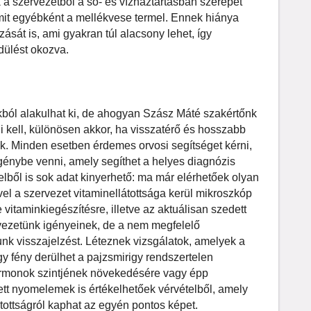
 a szervezetből a só- és vízháztartásban szerepet
mit egyébként a mellékvese termel. Ennek hiánya
sát is, ami gyakran túl alacsony lehet, így
dülést okozva.
okból alakulhat ki, de ahogyan Szász Máté szakértőnk
ni kell, különösen akkor, ha visszatérő és hosszabb
nk. Minden esetben érdemes orvosi segítséget kérni,
 igénybe venni, amely segíthet a helyes diagnózis
elből is sok adat kinyerhető: ma már elérhetőek olyan
el a szervezet vitaminellátottsága kerül mikroszkóp
 vitaminkiegészítésre, illetve az aktuálisan szedett
vezetünk igényeinek, de a nem megfelelő
unk visszajelzést. Léteznek vizsgálatok, amelyek a
y fény derülhet a pajzsmirigy rendszertelen
ormonok szintjének növekedésére vagy épp
tt nyomelemek is értékelhetőek vérvételből, amely
látottságról kaphat az egyén pontos képet.