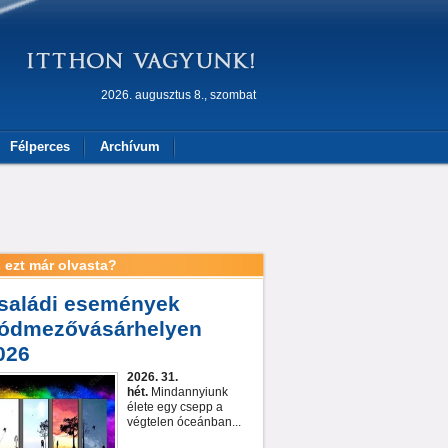
2026. augusztus 8., szombat
Félperces
Archívum
 ezt már olvasta?
saládi események
ódmezővásárhelyen
026
2026. 31.
hét.
Mindannyiunk
élete egy csepp a
végtelen óceánban...