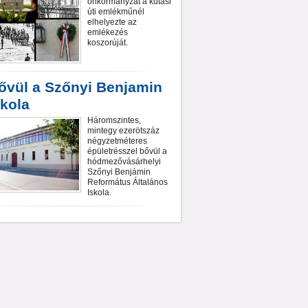
önkormányzat a kutasi
úti emlékműnél
elhelyezte az
emlékezés
koszorúját.
ővül a Szőnyi Benjamin
skola
Háromszintes,
mintegy ezerötszáz
négyzetméteres
épületrésszel bővül a
hódmezővásárhelyi
Szőnyi Benjámin
Református Általános
Iskola.