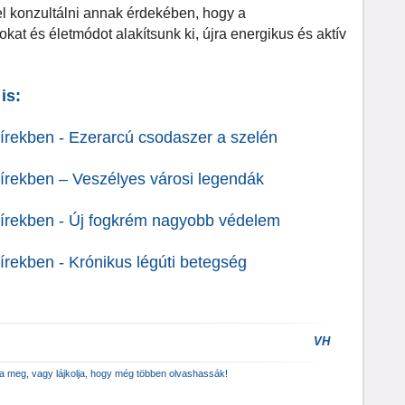
 konzultálni annak érdekében, hogy a
at és életmódot alakítsunk ki, újra energikus és aktív
is:
írekben - Ezerarcú csodaszer a szelén
írekben – Veszélyes városi legendák
Hírekben - Új fogkrém nagyobb védelem
rekben - Krónikus légúti betegség
VH
za meg, vagy lájkolja, hogy még többen olvashassák!