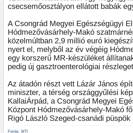
csecsemőosztályon ellátott babák egy
A Csongrád Megyei Egészségügyi El
Hódmezővásárhely-Makó szatmárnéme
közelmúltban 2,9 millió euró kiegész
nyert el, melyből az év végéig Hód
egy korszerű MR-készüléket állítan
pedig új gasztroenterológiai részleget
Az átadón részt vett Lázár János épí
miniszter, a térség országgyűlési kép
KallaiÁrpád, a Csongrád Megyei Egé
Központ Hódmezővásárhely-Makó fői
Rigó László Szeged-csanádi püspök
Forrás:
MTI