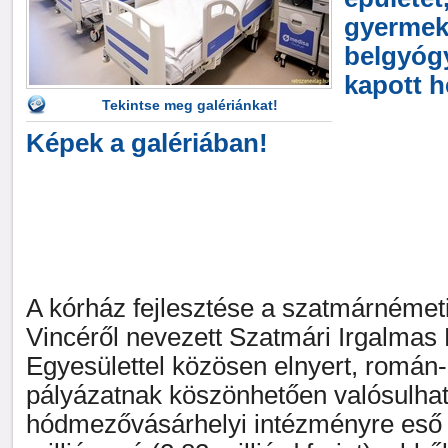
gyermek
belgyógy
kapott h
Tekintse meg galériánkat!
Képek a galériában!
A kórház fejlesztése a szatmárnémeti
Vincéről nevezett Szatmári Irgalmas
Egyesülettel közösen elnyert, román
pályázatnak köszönhetően valósulhat
hódmezővásárhelyi intézményre eső 