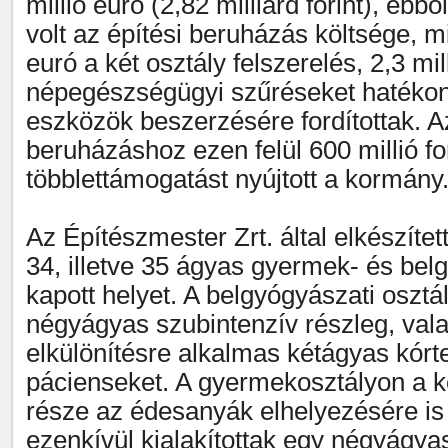
millió euró (2,82 milliárd forint), ebbő
volt az építési beruházás költsége, m
euró a két osztály felszerelés, 2,3 mil
népegészségügyi szűréseket hatéko
eszközök beszerzésére fordítottak. Az
beruházáshoz ezen felül 600 millió fo
többlettámogatást nyújtott a kormány
Az Építészmester Zrt. által elkészítet
34, illetve 35 ágyas gyermek- és bel
kapott helyet. A belgyógyászati osztá
négyágyas szubintenzív részleg, val
elkülönítésre alkalmas kétágyas kórt
pácienseket. A gyermekosztályon a 
része az édesanyák elhelyezésére is
ezenkívül kialakítottak egy négyágyas