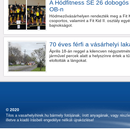
A Hódfitness SE 26 dobogós h
OB-n
Hódmezővásárhelyen rendezték meg a Fit Ki
csoportos, valamint a Fit Kid II. osztály eg
bajnokságot.
70 éves férfi a vásárhelyi la
Április 18-án reggel a kilencven négyzetm
járművel percek alatt a helyszínre értek a tűz
eloltották a lángokat.
© 2020
Tilos a vasarhelyihirek.hu bármely fotójának, írott anyagának, vagy részl
illetve a kiadó írásbeli engedélye nélküli újraközlése!