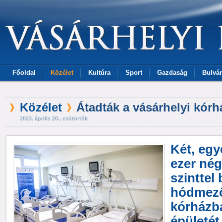
Főoldal
Közélet
Kultúra
Sport
Gazdaság
Bulvár
Közélet
Átadták a vásárhelyi kórhá
2023. április 20., csütörtök
Két, egy
ezer né
szinttel 
hódmező
kórházb
épületét