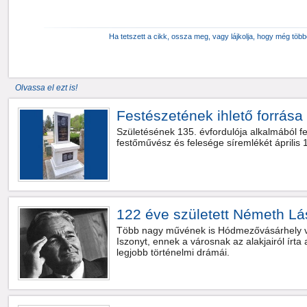
Ha tetszett a cikk, ossza meg, vagy lájkolja, hogy még töb
Olvassa el ezt is!
Festészetének ihlető forrása 
Születésének 135. évfordulója alkalmából fe
festőművész és felesége síremlékét április
122 éve született Németh Lá
Több nagy művének is Hódmezővásárhely volt
Iszonyt, ennek a városnak az alakjairól írta a
legjobb történelmi drámái.