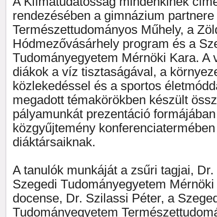
A Klímatudatosság mindenkinek címe
rendezésében a gimnázium partnere v
Természettudományos Műhely, a Zöl
Hódmezővásárhely program és a Sz
Tudományegyetem Mérnöki Kara. A v
diákok a víz tisztaságával, a környez
közlekedéssel és a sportos életmódd
megadott témakörökben készült öss
pályamunkát prezentáció formájában
közgyűjtemény konferenciatermében 
diáktársaiknak.
A tanulók munkáját a zsűri tagjai, Dr
Szegedi Tudományegyetem Mérnöki K
docense, Dr. Szilassi Péter, a Szeged
Tudományegyetem Természettudomá