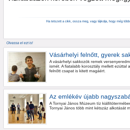
Ha tetszett a cikk, ossza meg, vagy lájkolja, hogy még töb
Olvassa el ezt is!
Vásárhelyi felnőtt, gyerek sa
A vásárhelyi sakkozók remek versenyeredm
ismét. A fiatalabb korosztály mellett ezúttal
felnőtt csapat is kitett magáért.
Az emlékév újabb nagyszabás
A Tornyai János Múzeum tíz kiállítótermébe
Tornyai János több mint kétszáz alkotását m