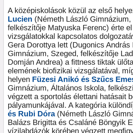
A középiskolások közül az első hely
Lucien
(Németh László Gimnázium, Á
felkészítője Matyuska Ferenc) érte e
vizsgálatokkal kapcsolatos dolgozatá
Gera Dorottya lett (Dugonics András 
Gimnázium, Szeged, felkészítője Lad
Domján Andrea) a fittness tiktak ülőt
elemének biofizikai vizsgálatával, m
helyen
Füzesi Anikó és Szűcs Em
Gimnázium, Általános Iskola, felkész
végzett a sportolás élettani hatásait
pályamunkájával. A kategória különdí
és Rubi Dóra
(Németh László Gimnáz
Balázs Brigitta és Csaláné Böngyik Ed
vízilabdázók körében végzett megfigy