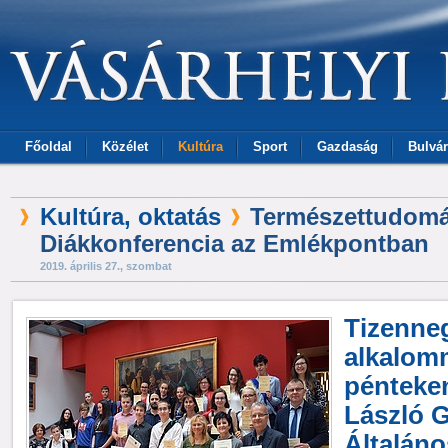
Főoldal
Közélet
Kultúra
Sport
Gazdaság
Bulvár
Kultúra, oktatás
Természettudom
Diákkonferencia az Emlékpontban
2019. április 27., szombat
Tizenne
alkalom
pénteke
László 
Általáno