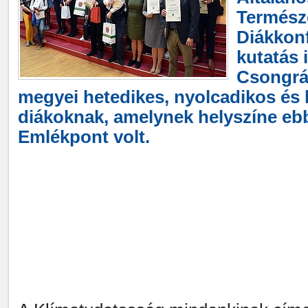
Termész
Diákkonf
kutatás 
Csongrá
megyei hetedikes, nyolcadikos és
diákoknak, amelynek helyszíne eb
Emlékpont volt.