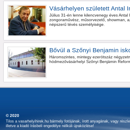
Vásárhelyen született Antal 
Július 31-én lenne kilencvenegy éves Antal 
zongoraművész, műsorvezető, showman, az 
népszerű tévés személyisége.
Bővül a Szőnyi Benjamin isk
Háromszintes, mintegy ezerötszáz négyzetm
hódmezővásárhelyi Szőnyi Benjámin Reformá
© 2020
Tilos a vasarhelyihirek.hu bármely fotójának, írott anyagának, vagy részl
illetve a kiadó írásbeli engedélye nélküli újraközlése!