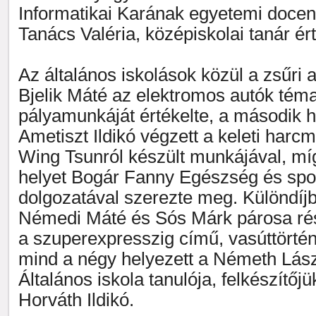
Informatikai Karának egyetemi doce
Tanács Valéria, középiskolai tanár ért
Az általános iskolások közül a zsűri 
Bjelik Máté az elektromos autók tém
pályamunkáját értékelte, a második 
Ametiszt Ildikó végzett a keleti harc
Wing Tsunról készült munkájával, mí
helyet Bogár Fanny Egészség és spo
dolgozatával szerezte meg. Különdíj
Némedi Máté és Sós Márk párosa rész
a szuperexpresszig című, vasúttörtén
mind a négy helyezett a Németh Lás
Általános iskola tanulója, felkészítőj
Horváth Ildikó.