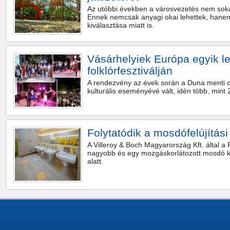
Az utóbbi években a városvezetés nem sokat
Ennek nemcsak anyagi okai lehettek, hanem 
kiválasztása miatt is.
Vásárhelyiek Európa egyik 
folklórfesztiválján
A rendezvény az évek során a Duna menti
kulturális eseményévé vált, idén több, mint 
Folytatódik a mosdófelújítás
A Villeroy & Boch Magyarország Kft. által 
nagyobb és egy mozgáskorlátozott mosdó kerü
alatt.