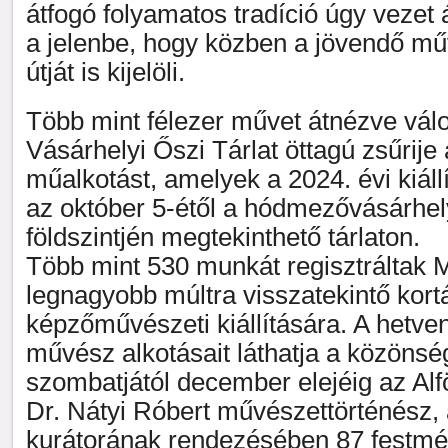
átfogó folyamatos tradíció úgy vezet 
a jelenbe, hogy közben a jövendő m
útját is kijelöli.
Több mint félezer művet átnézve válog
Vásárhelyi Őszi Tárlat öttagú zsűrije
műalkotást, amelyek a 2024. évi kiáll
az október 5-étől a hódmezővásárhely
földszintjén megtekinthető tárlaton.
Több mint 530 munkát regisztráltak
legnagyobb múltra visszatekintő kort
képzőművészeti kiállítására. A hetven
művész alkotásait láthatja a közönsé
szombatjától december elejéig az Alf
Dr. Nátyi Róbert művészettörténész, a
kurátorának rendezésében 87 festmén