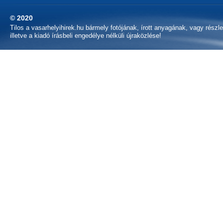
© 2020
Tilos a vasarhelyihirek.hu bármely fotójának, írott anyagának, vagy részl
illetve a kiadó írásbeli engedélye nélküli újraközlése!