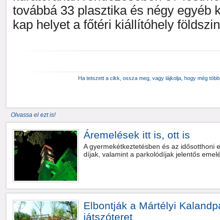
továbbá 33 plasztika és négy egyéb k
kap helyet a főtéri kiállítóhely földszi
Ha tetszett a cikk, ossza meg, vagy lájkolja, hogy még töb
Olvassa el ezt is!
Áremelések itt is, ott is
A gyermekétkeztetésben és az idősotthoni el
díjak, valamint a parkolódíjak jelentős emel
Elbontják a Mártélyi Kalandp
játszóteret