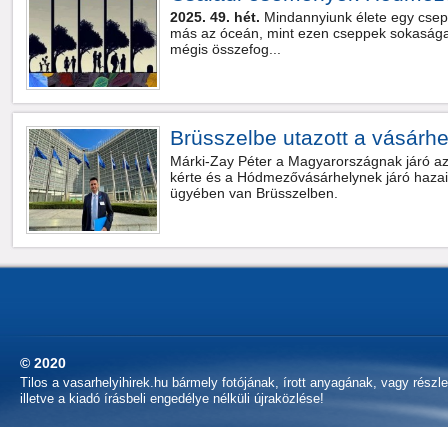
2025. 49. hét.
Mindannyiunk élete egy csep
más az óceán, mint ezen cseppek sokasága,
mégis összefog...
Brüsszelbe utazott a vásárhe
Márki-Zay Péter a Magyarországnak járó az
kérte és a Hódmezővásárhelynek járó hazai 
ügyében van Brüsszelben.
© 2020
Tilos a vasarhelyihirek.hu bármely fotójának, írott anyagának, vagy részl
illetve a kiadó írásbeli engedélye nélküli újraközlése!