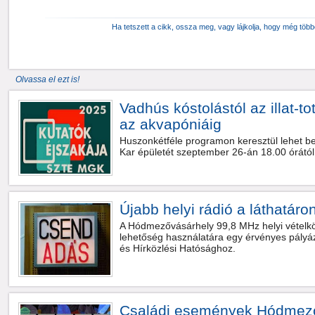
Ha tetszett a cikk, ossza meg, vagy lájkolja, hogy még töb
Olvassa el ezt is!
Vadhús kóstolástól az illat-tot
az akvapóniáig
Huszonkétféle programon keresztül lehet 
Kar épületét szeptember 26-án 18.00 órától
Újabb helyi rádió a láthatáro
A Hódmezővásárhely 99,8 MHz helyi vételkör
lehetőség használatára egy érvényes pályá
és Hírközlési Hatósághoz.
Családi események Hódmező