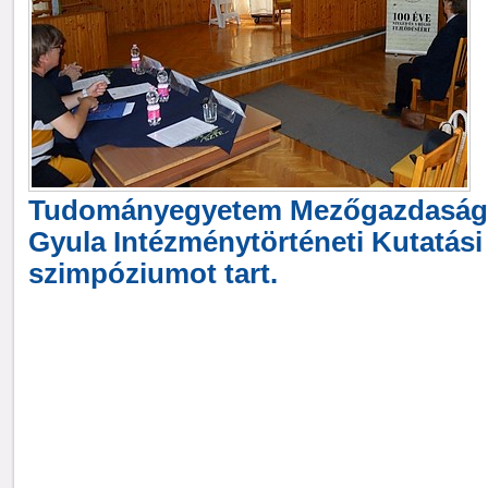
Tudományegyetem Mezőgazdasági
Gyula Intézménytörténeti Kutatás
szimpóziumot tart.