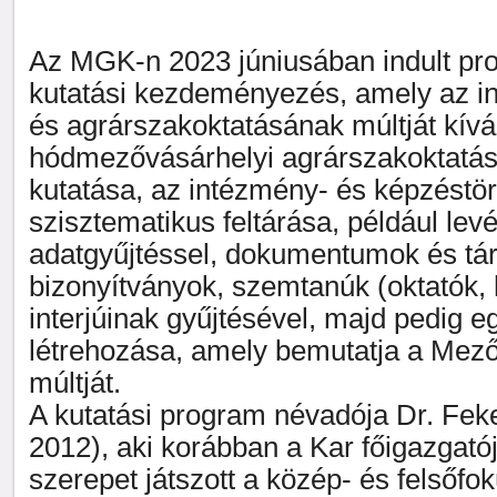
Az MGK-n 2023 júniusában indult pr
kutatási kezdeményezés, amely az in
és agrárszakoktatásának múltját kívánj
hódmezővásárhelyi agrárszakoktatás
kutatása, az intézmény- és képzéstört
szisztematikus feltárása, például levél
adatgyűjtéssel, dokumentumok és tár
bizonyítványok, szem­tanúk (oktatók, 
interjúinak gyűjtésével, majd pedig eg
létrehozása, amely bemutatja a Mez
múltját.
A kutatási program névadója Dr. Fek
2012), aki korábban a Kar főigazgatój
szerepet játszott a közép- és felsőf