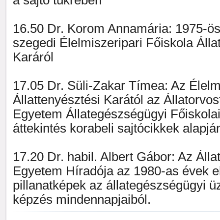
a sajtó tükrében
16.50 Dr. Korom Annamária: 1975-ös
szegedi Élelmiszeripari Főiskola Álla
Karáról
17.05 Dr. Süli-Zakar Tímea: Az Élelm
Állattenyésztési Karától az Állatorv
Egyetem Állategészségügyi Főiskolai 
áttekintés korabeli sajtócikkek alapjá
17.20 Dr. habil. Albert Gábor: Az Áll
Egyetem Híradója az 1980-as évek el
pillanatképek az állategészségügyi
képzés mindennapjaiból.