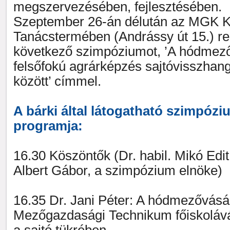
megszervezésében, fejlesztésében.
Szeptember 26-án délután az MGK K
Tanácstermében (Andrássy út 15.) re
következő szimpóziumot, ’A hódmező
felsőfokú agrárképzés sajtóvisszhan
között’ címmel.
A bárki által látogatható szimpózi
programja:
16.30 Köszöntők (Dr. habil. Mikó Edit
Albert Gábor, a szimpózium elnöke)
16.35 Dr. Jani Péter: A hódmezővásá
Mezőgazdasági Technikum főiskoláv