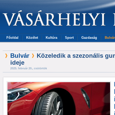
Főoldal
Közélet
Kultúra
Sport
Gazdaság
Bulvár
Bulvár
Közeledik a szezonális gu
ideje
2025. február 20., csütörtök