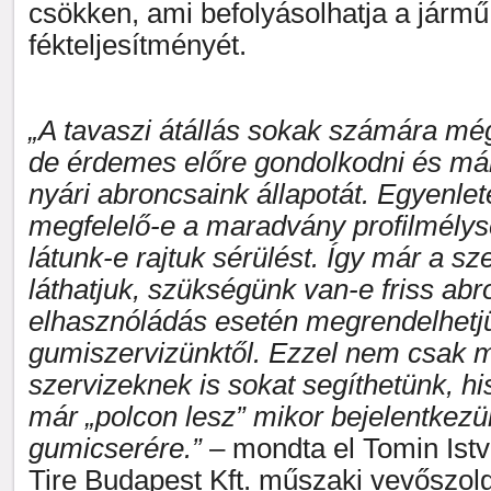
csökken, ami befolyásolhatja a jármű 
fékteljesítményét.
„A tavaszi átállás sokak számára még
de érdemes előre gondolkodni és má
nyári abroncsaink állapotát. Egyenle
megfelelő-e a maradvány profilmélysé
látunk-e rajtuk sérülést. Így már a sze
láthatjuk, szükségünk van-e friss ab
elhasznóládás esetén megrendelhetj
gumiszervizünktől. Ezzel nem csak 
szervizeknek is sokat segíthetünk, h
már „polcon lesz” mikor bejelentkezü
gumicserére.”
– mondta el Tomin Ist
Tire Budapest Kft. műszaki vevőszolg