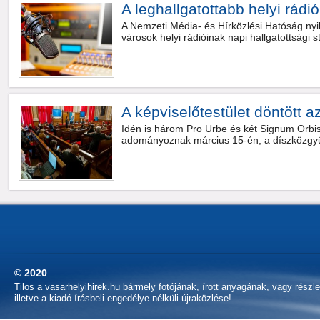
A leghallgatottabb helyi rádi
A Nemzeti Média- és Hírközlési Hatóság nyi
városok helyi rádióinak napi hallgatottsági sta
A képviselőtestület döntött az
Idén is három Pro Urbe és két Signum Orbis
adományoznak március 15-én, a díszközgy
© 2020
Tilos a vasarhelyihirek.hu bármely fotójának, írott anyagának, vagy részl
illetve a kiadó írásbeli engedélye nélküli újraközlése!