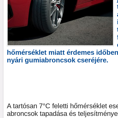
hőmérséklet miatt érdemes időben 
nyári gumiabroncsok cseréjére.
A tartósan 7°C feletti hőmérséklet ese
abroncsok tapadása és teljesítménye