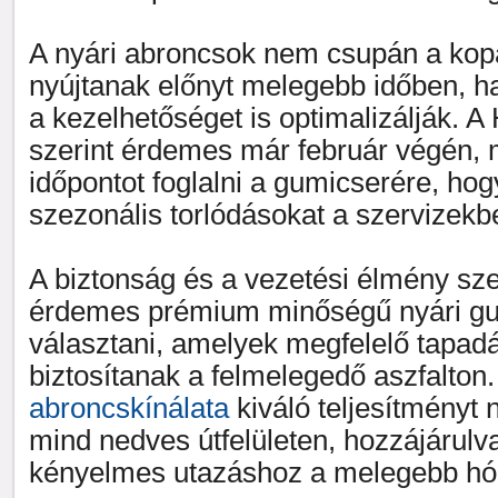
A nyári abroncsok nem csupán a ko
nyújtanak előnyt melegebb időben, h
a kezelhetőséget is optimalizálják. 
szerint érdemes már február végén, 
időpontot foglalni a gumicserére, hog
szezonális torlódásokat a szervizekb
A biztonság és a vezetési élmény sz
érdemes prémium minőségű nyári g
választani, amelyek megfelelő tapadás
biztosítanak a felmelegedő aszfalton
abroncskínálata
kiváló teljesítményt 
mind nedves útfelületen, hozzájárulv
kényelmes utazáshoz a melegebb h