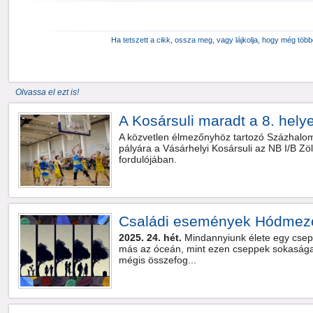
Ha tetszett a cikk, ossza meg, vagy lájkolja, hogy még töb
Olvassa el ezt is!
A Kosársuli maradt a 8. hely
A közvetlen élmezőnyhöz tartozó Százhalom
pályára a Vásárhelyi Kosársuli az NB I/B Zö
fordulójában.
Családi események Hódmez
2025. 24. hét.
Mindannyiunk élete egy csep
más az óceán, mint ezen cseppek sokasága,
mégis összefog...