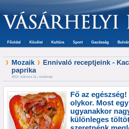
Főoldal
Közélet
Kultúra
Sport
Gazdaság
Bulvár
Mozaik
Ennivaló receptjeink - Kac
paprika
2012. március 11., vasárnap
Fő az egészség!
olykor. Most eg
ugyanakkor nag
különleges töltö
szeretnénk megl