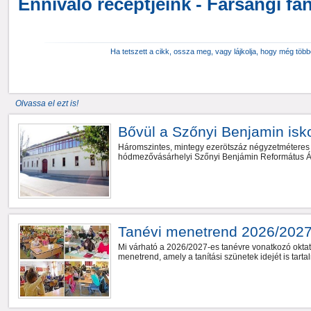
Ennivaló receptjeink - Farsangi fá
Ha tetszett a cikk, ossza meg, vagy lájkolja, hogy még töb
Olvassa el ezt is!
Bővül a Szőnyi Benjamin isk
Háromszintes, mintegy ezerötszáz négyzetméteres 
hódmezővásárhelyi Szőnyi Benjámin Református Ál
Tanévi menetrend 2026/202
Mi várható a 2026/2027-es tanévre vonatkozó oktat
menetrend, amely a tanítási szünetek idejét is tart