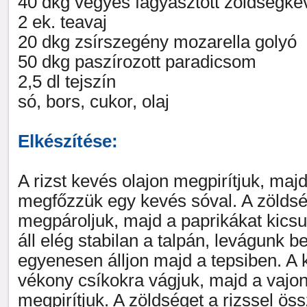
40 dkg vegyes fagyasztott zöldségke
2 ek. teavaj
20 dkg zsírszegény mozarella golyó
50 dkg paszírozott paradicsom
2,5 dl tejszín
só, bors, cukor, olaj
Elkészítése:
A rizst kevés olajon megpirítjuk, maj
megfőzzük egy kevés sóval. A zölds
megpároljuk, majd a paprikákat kic
áll elég stabilan a talpán, levágunk b
egyenesen álljon majd a tepsiben. A 
vékony csíkokra vágjuk, majd a vajon
megpirítjuk. A zöldséget a rizssel ös