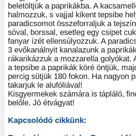
beletöltjük a paprikákba. A kacsamelle
halmozzuk, s vajjal kikent tepsibe he
paradicsomot összeforraljuk a tejszín
sóval, borssal, esetleg egy csipet cuk
fanyar ízét ellensúlyozzuk. A paradi
3 evőkanálnyit kanalazunk a paprikák
rákarikázzuk a mozzarella golyókat.
a tepsibe a paprikák köré öntjük, maj
percig sütjük 180 fokon. Ha nagyon pi
takarjuk le alufóliával!
Kisgyermekek számára is tápláló, fi
belőle. Jó étvágyat!
Kapcsolódó cikkünk: