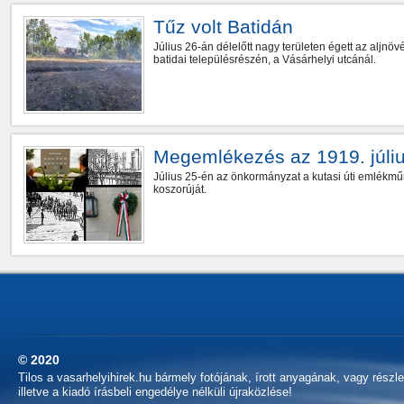
Tűz volt Batidán
Július 26-án délelőtt nagy területen égett az aljn
batidai településrészén, a Vásárhelyi utcánál.
Megemlékezés az 1919. július
Július 25-én az önkormányzat a kutasi úti emlékmű
koszorúját.
© 2020
Tilos a vasarhelyihirek.hu bármely fotójának, írott anyagának, vagy részl
illetve a kiadó írásbeli engedélye nélküli újraközlése!