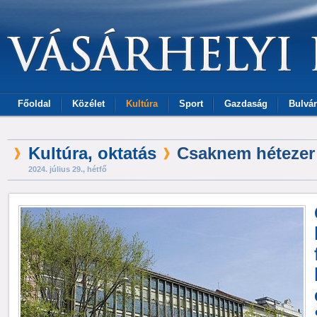
Főoldal
Közélet
Kultúra
Sport
Gazdaság
Bulvár
Kultúra, oktatás
Csaknem hétezer h
2024. július 29., hétfő