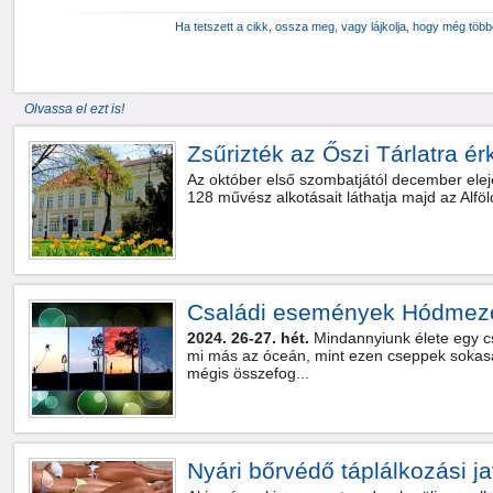
Ha tetszett a cikk, ossza meg, vagy lájkolja, hogy még töb
Olvassa el ezt is!
Zsűrizték az Őszi Tárlatra é
Az október első szombatjától december elejé
128 művész alkotásait láthatja majd az Alföl
Családi események Hódmez
2024. 26-27. hét.
Mindannyiunk élete egy c
mi más az óceán, mint ezen cseppek sokasá
mégis összefog...
Nyári bőrvédő táplálkozási j