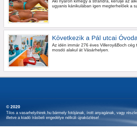
Aki nyáron kimegy a strandra, kerülje az alk
ugyanis kánikulában igen megterhelőek a s
Következik a Pál utcai Óvod
Az idén immár 276 éves Villeroy&Boch cég 
mosdó alakul át Vásárhelyen.
© 2020
Tilos a vasarhelyihirek.hu bármely fotójának, írott anyagának, vagy részl
illetve a kiadó írásbeli engedélye nélküli újraközlése!