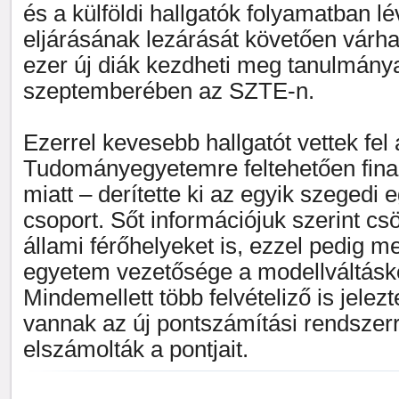
és a külföldi hallgatók folyamatban lév
eljárásának lezárását követően várha
ezer új diák kezdheti meg tanulmánya
szeptemberében az SZTE-n.
Ezerrel kevesebb hallgatót vettek fel
Tudományegyetemre feltehetően fina
miatt – derítette ki az egyik szegedi 
csoport. Sőt információjuk szerint cs
állami férőhelyeket is, ezzel pedig 
egyetem vezetősége a modellváltáskor
Mindemellett több felvételiző is jele
vannak az új pontszámítási rendszer
elszámolták a pontjait.