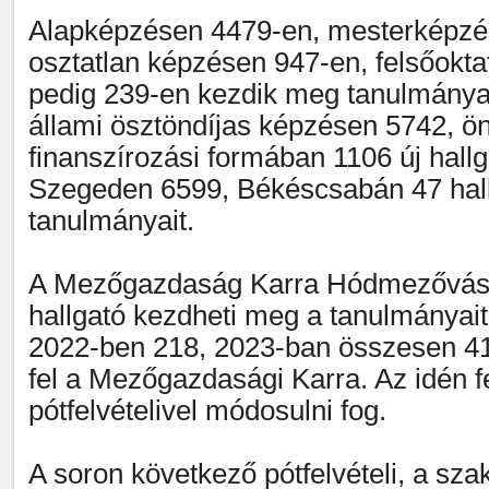
Alapképzésen 4479-en, mesterképzé
osztatlan képzésen 947-en, felsőokt
pedig 239-en kezdik meg tanulmánya
állami ösztöndíjas képzésen 5742, ö
finanszírozási formában 1106 új hallg
Szegeden 6599, Békéscsabán 47 hal
tanulmányait.
A Mezőgazdaság Karra Hódmezővás
hallgató kezdheti meg a tanulmányait
2022-ben 218, 2023-ban összesen 419
fel a Mezőgazdasági Karra. Az idén f
pótfelvételivel módosulni fog.
A soron következő pótfelvételi, a sz