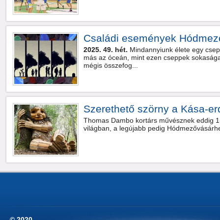
Családi események Hódmező
2025. 49. hét.
Mindannyiunk élete egy csep
más az óceán, mint ezen cseppek sokasága,
mégis összefog...
Szerethető szörny a Kása-e
Thomas Dambo kortárs művésznek eddig 15
világban, a legújabb pedig Hódmezővásárh
© 2020