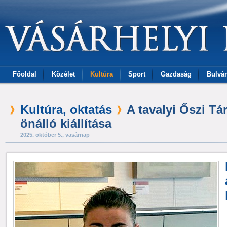
Főoldal
Közélet
Kultúra
Sport
Gazdaság
Bulvár
Kultúra, oktatás
A tavalyi Őszi Tá
önálló kiállítása
2025. október 5., vasárnap