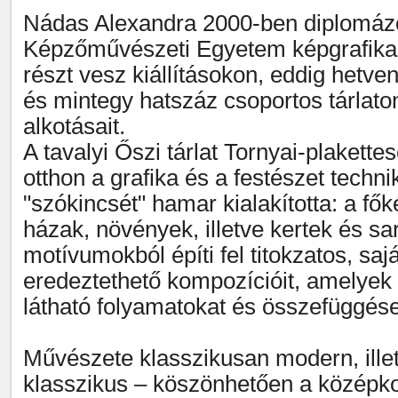
Nádas Alexandra 2000-ben diplomáz
Képzőművészeti Egyetem képgrafika
részt vesz kiállításokon, eddig hetve
és mintegy hatszáz csoportos tárlato
alkotásait.
A tavalyi Őszi tárlat Tornyai-plakett
otthon a grafika és a festészet techni
"szókincsét" hamar kialakította: a fő
házak, növények, illetve kertek és sar
motívumokból építi fel titokzatos, saj
eredeztethető kompozícióit, amelye
látható folyamatokat és összefüggése
Művészete klasszikusan modern, ille
klasszikus – köszönhetően a középko