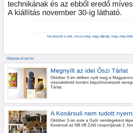
technikának és az ebből eredő míve
A kiállítás november 30-ig látható.
Ha tetszett a cikk, ossza meg, vagy lájkolja, hogy még töb
Olvassa el ezt is!
Megnyílt az idei Őszi Tárlat
Október 5-én délben nyílt meg a Magyaror
visszatekintő kortárs képzőművészeti sereg
Tárlat.
A Kosársuli nem tudott nyer
Október 3-án este a Győr vendégeként lépet
Kosársuli az NB I/B Zöld csoportjának 2. for