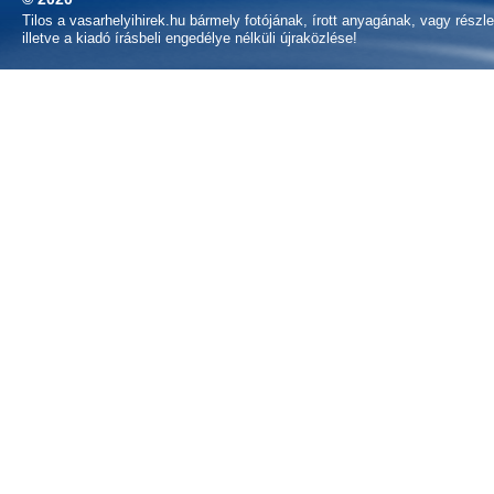
Tilos a vasarhelyihirek.hu bármely fotójának, írott anyagának, vagy részl
illetve a kiadó írásbeli engedélye nélküli újraközlése!