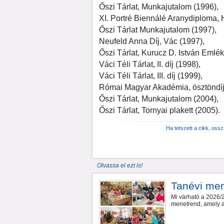
Őszi Tárlat, Munkajutalom (1996),
XI. Portré Biennálé Aranydiploma, 
Őszi Tárlat Munkajutalom (1997),
Neufeld Anna Díj, Vác (1997),
Őszi Tárlat, Kurucz D. István Emlék
Váci Téli Tárlat, II. díj (1998),
Váci Téli Tárlat, III. díj (1999),
Római Magyar Akadémia, ösztöndíj
Őszi Tárlat, Munkajutalom (2004),
Őszi Tárlat, Tornyai plakett (2005).
Ha tetszett a cikk, oss
Olvassa el ezt is!
Tanévi me
Mi várható a 2026/2
menetrend, amely a 