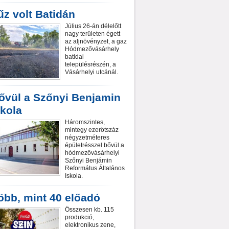
űz volt Batidán
Július 26-án délelőtt
nagy területen égett
az aljnövényzet, a gaz
Hódmezővásárhely
batidai
településrészén, a
Vásárhelyi utcánál.
ővül a Szőnyi Benjamin
skola
Háromszintes,
mintegy ezerötszáz
négyzetméteres
épületrésszel bővül a
hódmezővásárhelyi
Szőnyi Benjámin
Református Általános
Iskola.
öbb, mint 40 előadó
Összesen kb. 115
produkció,
elektronikus zene,