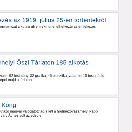
és az 1919. július 25-én történtekről
kormányzat a kutasi úti emlékműnél elhelyezte az emlékezés
rhelyi Őszi Tárlaton 185 alkotás
rint 92 festmény, 32 grafika, 46 plasztika, valamint 15 installáció,
pel majd a tárlaton.
g Kong
 utazó magyar válogatott tagja lett a hódmezővásárhelyi Papp
yary Ágnes volt az edzője .