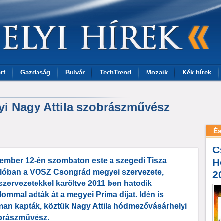
rt
Gazdaság
Bulvár
TechTrend
Mozaik
Kék hírek
yi Nagy Attila szobrászművész
És
C
ember 12-én szombaton este a szegedi Tisza
H
llóban a VOSZ Csongrád megyei szervezete,
2
szervezetekkel karöltve 2011-ben hatodik
lommal adták át a megyei Prima díjat. Idén is
man kapták, köztük Nagy Attila hódmezővásárhelyi
brászművész.