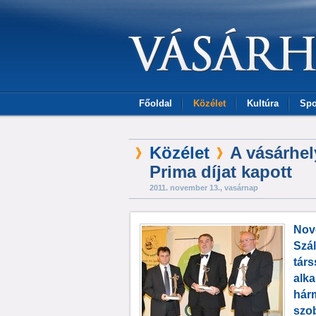
Főoldal
Közélet
Kultúra
Spo
Közélet
A vásárhel
Prima díjat kapott
2011. november 13., vasárnap
Nov
Szá
társ
alka
hár
szo