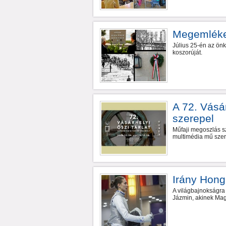
Megemlékez
Július 25-én az ön
koszorúját.
A 72. Vásá
szerepel
Műfaji megoszlás sze
multimédia mű szere
Irány Hon
A világbajnokságra
Jázmin, akinek Mag