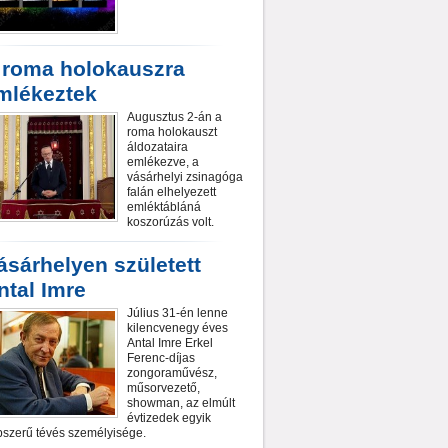
 roma holokauszra
mlékeztek
Augusztus 2-án a
roma holokauszt
áldozataira
emlékezve, a
vásárhelyi zsinagóga
falán elhelyezett
emléktábláná
koszorúzás volt.
ásárhelyen született
ntal Imre
Július 31-én lenne
kilencvenegy éves
Antal Imre Erkel
Ferenc-díjas
zongoraművész,
műsorvezető,
showman, az elmúlt
évtizedek egyik
szerű tévés személyisége.