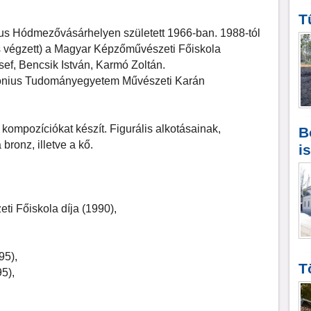
T
kus Hódmezővásárhelyen született 1966-ban. 1988-tól
 végzett) a Magyar Képzőművészeti Főiskola
ef, Bencsik István, Karmó Zoltán.
nonius Tudományegyetem Művészeti Karán
kompozíciókat készít. Figurális alkotásainak,
B
bronz, illetve a kő.
i
i Főiskola díja (1990),
95),
T
5),