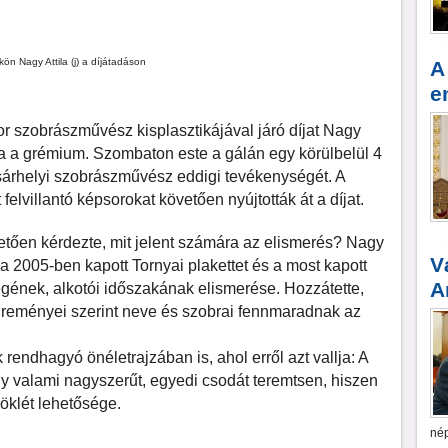
ön Nagy Attila (j) a díjátadáson
A
e
dor szobrászművész kisplasztikájával járó díjat Nagy
ta a grémium. Szombaton este a gálán egy körülbelül 4
sárhelyi szobrászművész eddigi tevékenységét. A
villantó képsorokat követően nyújtották át a díjat.
vetően kérdezte, mit jelent számára az elismerés? Nagy
V
: a 2005-ben kapott Tornyai plakettet és a most kapott
A
égének, alkotói időszakának elismerése. Hozzátette,
, reményei szerint neve és szobrai fennmaradnak az
k rendhagyó önéletrajzában is, ahol erről azt vallja: A
y valami nagyszerűt, egyedi csodát teremtsen, hiszen
klét lehetősége.
nép