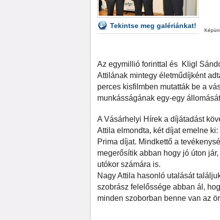
Tekintse meg galériánkat!
Képünk
Az egymillió forinttal és Kligl Sán
Attilának mintegy életműdíjként ad
perces kisfilmben mutatták be a vá
munkásságának egy-egy állomását fel
A Vásárhelyi Hírek a díjátadást kö
Attila elmondta, két díjat emelne ki
Prima díjat. Mindkettő a tevékenys
megerősítik abban hogy jó úton jár
utókor számára is.
Nagy Attila hasonló utalását találju
szobrász felelőssége abban ál, hog
minden szoborban benne van az örö