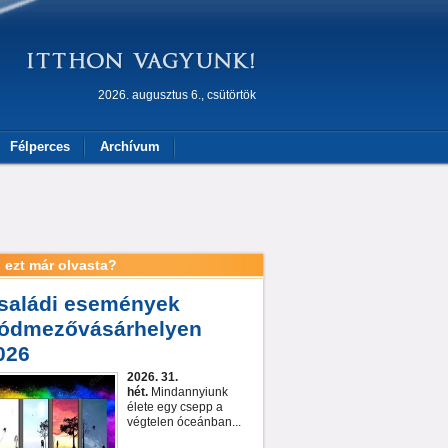
2026. augusztus 6., csütörtök
Félperces
Archívum
 ezt már olvasta?
saládi események
ódmezővásárhelyen
026
2026. 31.
hét.
Mindannyiunk
élete egy csepp a
végtelen óceánban...