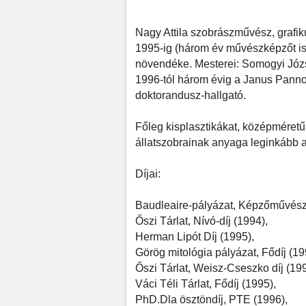
Nagy Attila szobrászművész, grafi
1995-ig (három év művészképzőt is
növendéke. Mesterei: Somogyi Józs
1996-tól három évig a Janus Pan
doktorandusz-hallgató.
Főleg kisplasztikákat, középméretű 
állatszobrainak anyaga leginkább a 
Díjai:
Baudleaire-pályázat, Képzőművészet
Őszi Tárlat, Nívó-díj (1994),
Herman Lipót Díj (1995),
Görög mitológia pályázat, Fődíj (19
Őszi Tárlat, Weisz-Cseszko díj (199
Váci Téli Tárlat, Fődíj (1995),
PhD.Dla ösztöndíj, PTE (1996),