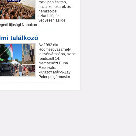
rock, pop és trap,
hazai zenekarok és
nemzetközi
sztárfellépők
vegyesen az ide
gedi Ifjúsági Napokon.
lmi találkozó
Az 1992 óta
Hódmezővásárhely
testvérvárosába, az ott
rendezett 14.
Nemzetközi Duna
Fesztiválra
kiutazott Márky-Zay
Péter polgármester.