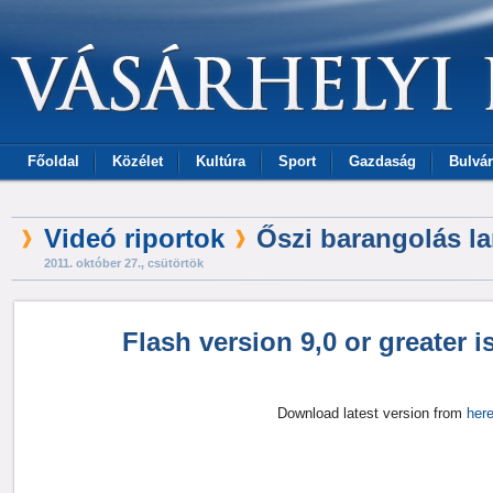
Főoldal
Közélet
Kultúra
Sport
Gazdaság
Bulvár
Videó riportok
Őszi barangolás l
2011. október 27., csütörtök
Flash version 9,0 or greater i
You have no flash plugin installed
Download latest version from
her