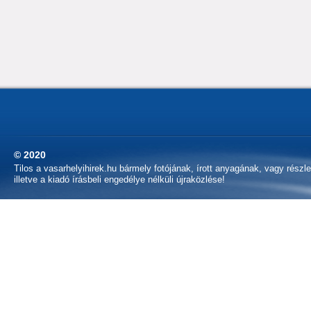
© 2020
Tilos a vasarhelyihirek.hu bármely fotójának, írott anyagának, vagy részl
illetve a kiadó írásbeli engedélye nélküli újraközlése!